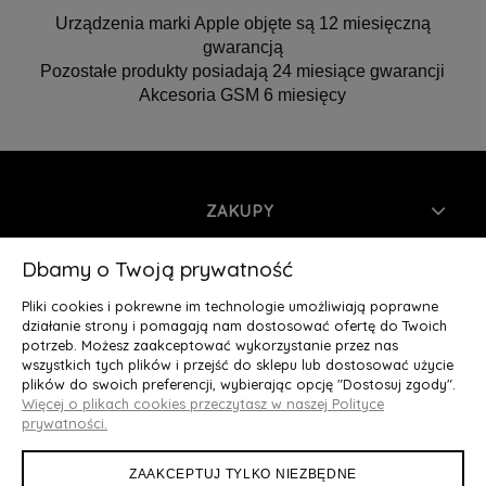
Urządzenia marki Apple objęte są 12 miesięczną
gwarancją
Pozostałe produkty posiadają 24 miesiące gwarancji
Akcesoria GSM 6 miesięcy
ZAKUPY
INFORMACJE
Dbamy o Twoją prywatność
Pliki cookies i pokrewne im technologie umożliwiają poprawne
MOJE KONTO
działanie strony i pomagają nam dostosować ofertę do Twoich
potrzeb. Możesz zaakceptować wykorzystanie przez nas
wszystkich tych plików i przejść do sklepu lub dostosować użycie
O NAS
plików do swoich preferencji, wybierając opcję "Dostosuj zgody".
Więcej o plikach cookies przeczytasz w naszej Polityce
Deluxury.pl
|| Struga 7, 90-420 Łódź, woj. łódzkie || NIP:
prywatności.
5252902064 || tel.: 666 666 950, e-mail: kontakt@deluxury.pl
ZAAKCEPTUJ TYLKO NIEZBĘDNE