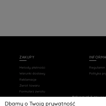
ZAKUPY
INFORM
Metody płatności
Regulamin
Warunki dostawy
Polityka p
Reklamacje
Zwrot towaru
Formularz zwrotu
Deluxury.pl
|| Struga 7
Dbamy o Twoją prywatność