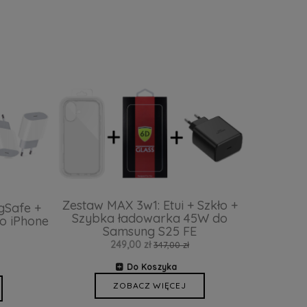
Zestaw MAX 3w1: Etui + Szkło +
gSafe +
Szybka ładowarka 45W do
o iPhone
Samsung S25 FE
249,00 zł
347,00 zł
Do Koszyka
ZOBACZ WIĘCEJ