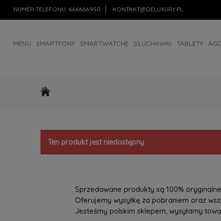
NUMER TELEFONU:
666666950
KONTAKT@DELUXURY.PL
MENU
SMARTFONY
SMARTWATCHE
SŁUCHAWKI
TABLETY
AG
AKCESORIA
OUTLET
Ten produkt jest niedostępny.
Sprzedawane produkty są 100% oryginalne, 
Oferujemy wysyłkę za pobraniem oraz wszys
Jesteśmy polskim sklepem, wysyłamy towary 