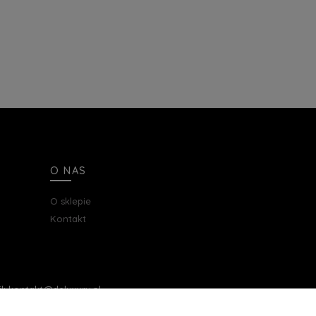
O NAS
O sklepie
Kontakt
ail: kontakt@deluxury.pl