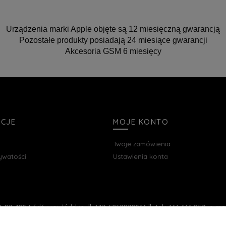
Urządzenia marki Apple objęte są 12 miesięczną gwarancją
Pozostałe produkty posiadają 24 miesiące gwarancji
Akcesoria GSM 6 miesięcy
ACJE
MOJE KONTO
Twoje zamówienia
rywatości
Ustawienia konta
, 90-420 Łódź, woj. łódzkie || NIP: 5252902064 || tel.: 666 666 950, e-m