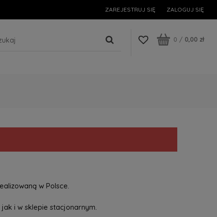
ZAREJESTRUJ SIĘ
ZALOGUJ SIĘ
0
/
0,00 zł
ealizowaną w Polsce.
jak i w sklepie stacjonarnym.