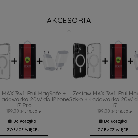
AKCESORIA
 MAX 3w1: Etui MagSafe +
Zestaw MAX 3w1: Etui Ma
 Ładowarka 20W do iPhone
Szkło + Ładowarka 20W d
17 Pro
17
199,00 zł
199,00 zł
348,00 zł
348,00 zł
Do Koszyka
Do Koszyka
ZOBACZ WIĘCEJ
ZOBACZ WIĘCEJ