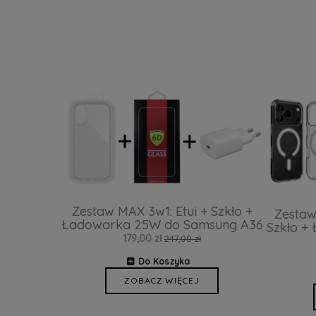
Zestaw MAX 3w1: Etui + Szkło +
Zestaw
Ładowarka 25W do Samsung A36
Szkło +
179,00 zł
247,00 zł
Do Koszyka
ZOBACZ WIĘCEJ