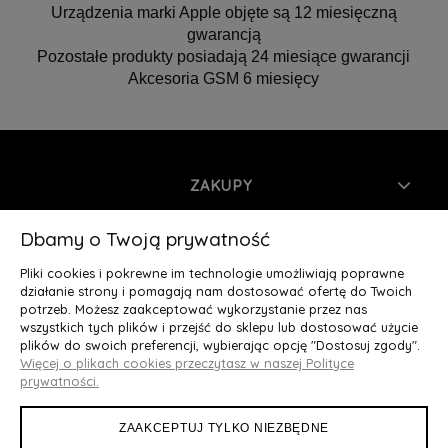
Urządzenia marki Apple objęte są 12 miesięczną
gwarancją
Pozostałe produkty posiadają 24 miesiące gwarancji
Akcesoria GSM 6 miesięcy
ZAKUPY
INFORMACJE
Dbamy o Twoją prywatność
Pliki cookies i pokrewne im technologie umożliwiają poprawne
MOJE KONTO
działanie strony i pomagają nam dostosować ofertę do Twoich
potrzeb. Możesz zaakceptować wykorzystanie przez nas
wszystkich tych plików i przejść do sklepu lub dostosować użycie
O NAS
plików do swoich preferencji, wybierając opcję "Dostosuj zgody".
Więcej o plikach cookies przeczytasz w naszej Polityce
Deluxury.pl
|| Struga 7, 90-420 Łódź, woj. łódzkie || NIP:
prywatności.
5252902064 || tel.: 666 666 950, e-mail: kontakt@deluxury.pl
ZAAKCEPTUJ TYLKO NIEZBĘDNE