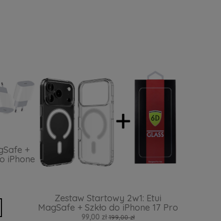
gSafe +
o iPhone
Zestaw Startowy 2w1: Etui
MagSafe + Szkło do iPhone 17 Pro
99,00 zł
199,00 zł