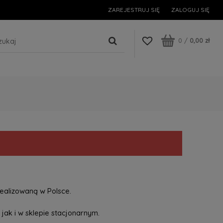
ZAREJESTRUJ SIĘ
ZALOGUJ SIĘ
0
/
0,00 zł
ealizowaną w Polsce.
jak i w sklepie stacjonarnym.