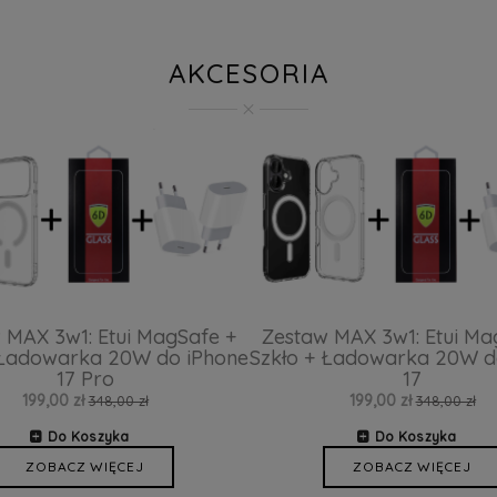
AKCESORIA
 MAX 3w1: Etui MagSafe +
Zestaw MAX 3w1: Etui Ma
 Ładowarka 20W do iPhone
Szkło + Ładowarka 20W d
17 Pro
17
199,00 zł
199,00 zł
348,00 zł
348,00 zł
Do Koszyka
Do Koszyka
ZOBACZ WIĘCEJ
ZOBACZ WIĘCEJ