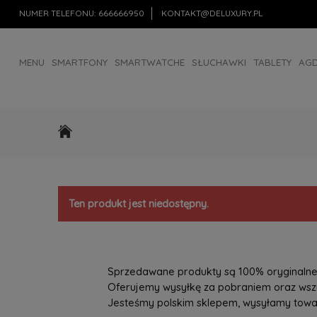
NUMER TELEFONU:
666666950
KONTAKT@DELUXURY.PL
MENU
SMARTFONY
SMARTWATCHE
SŁUCHAWKI
TABLETY
AG
AKCESORIA
OUTLET
Ten produkt jest niedostępny.
Sprzedawane produkty są 100% oryginalne, 
Oferujemy wysyłkę za pobraniem oraz wszys
Jesteśmy polskim sklepem, wysyłamy towary 