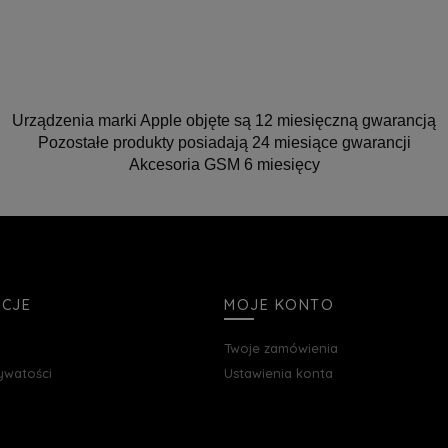
Urządzenia marki Apple objęte są 12 miesięczną gwarancją
Pozostałe produkty posiadają 24 miesiące gwarancji
Akcesoria GSM 6 miesięcy
ACJE
MOJE KONTO
Twoje zamówienia
rywatości
Ustawienia konta