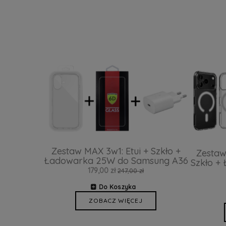
Zestaw MAX 3w1: Etui + Szkło +
Zestaw
Ładowarka 25W do Samsung A36
Szkło +
179,00 zł
247,00 zł
Do Koszyka
ZOBACZ WIĘCEJ