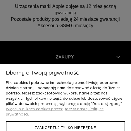
Urządzenia marki Apple objęte są 12 miesięczną
gwarancją
Pozostałe produkty posiadają 24 miesiące gwarancji
Akcesoria GSM 6 miesięcy
ZAKUPY
INFORMACJE
Dbamy o Twoją prywatność
Pliki cookies i pokrewne im technologie umożliwiają poprawne
MOJE KONTO
działanie strony i pomagają nam dostosować ofertę do Twoich
potrzeb. Możesz zaakceptować wykorzystanie przez nas
wszystkich tych plików i przejść do sklepu lub dostosować użycie
O NAS
plików do swoich preferencji, wybierając opcję "Dostosuj zgody".
Więcej o plikach cookies przeczytasz w naszej Polityce
Deluxury.pl
|| Struga 7, 90-420 Łódź, woj. łódzkie || NIP:
prywatności.
5252902064 || tel.: 666 666 950, e-mail: kontakt@deluxury.pl
ZAAKCEPTUJ TYLKO NIEZBĘDNE