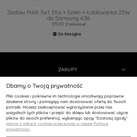
Zestaw MAX 3w1: Etui + Szkło + Ładowarka 25W
do Samsung A36
179,00 zł
247,00 zł
Do Koszyka
ZAKUPY
INFORMACJE
Dbamy o Twoją prywatność
Pliki cookies i pokrewne im technologie umożliwiają poprawne
MOJE KONTO
działanie strony i pomagają nam dostosować ofertę do Twoich
potrzeb. Możesz zaakceptować wykorzystanie przez nas
wszystkich tych plików i przejść do sklepu lub dostosować użycie
O NAS
plików do swoich preferencji, wybierając opcję "Dostosuj zgody".
Więcej o plikach cookies przeczytasz w naszej Polityce
Deluxury.pl
|| Struga 7, 90-420 Łódź, woj. łódzkie || NIP:
prywatności.
5252902064 || tel.: 666 666 950, e-mail: kontakt@deluxury.pl