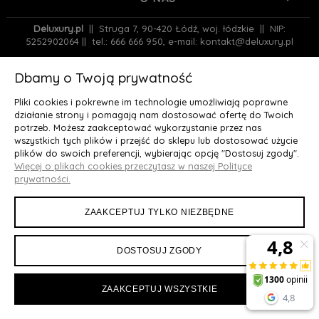
Deluxury.pl
|| Struga 7, 90-420 Łódź, woj. łódzkie || NIP:
5252902064 || tel.: 666 666 950, e-mail: kontakt@deluxury.pl
Dbamy o Twoją prywatność
Pliki cookies i pokrewne im technologie umożliwiają poprawne
działanie strony i pomagają nam dostosować ofertę do Twoich
potrzeb. Możesz zaakceptować wykorzystanie przez nas
wszystkich tych plików i przejść do sklepu lub dostosować użycie
Maxsote
Rocoto Theme. All rights reserved
plików do swoich preferencji, wybierając opcję "Dostosuj zgody".
Sklep internetowy Shoper Premium
Więcej o plikach cookies przeczytasz w naszej Polityce
prywatności.
ZAAKCEPTUJ TYLKO NIEZBĘDNE
DOSTOSUJ ZGODY
ZAAKCEPTUJ WSZYSTKIE