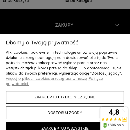
Do Koszyka
Do Koszyka
ZAKUPY
INFORMACJE
Dbamy o Twoją prywatność
Pliki cookies i pokrewne im technologie umożliwiają poprawne
MOJE KONTO
działanie strony i pomagają nam dostosować ofertę do Twoich
potrzeb. Możesz zaakceptować wykorzystanie przez nas
wszystkich tych plików i przejść do sklepu lub dostosować użycie
O NAS
plików do swoich preferencji, wybierając opcję "Dostosuj zgody".
Więcej o plikach cookies przeczytasz w naszej Polityce
Deluxury.pl
|| Struga 7, 90-420 Łódź, woj. łódzkie || NIP:
prywatności.
5252902064 || tel.: 666 666 950, e-mail: kontakt@deluxury.pl
ZAAKCEPTUJ TYLKO NIEZBĘDNE
DOSTOSUJ ZGODY
ZAAKCEPTUJ WSZYSTKIE
Maxsote
Rocoto Theme. All rights reserved