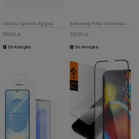
Osłona Aparatu Spigen
Samsung Folia ochronna
Optik Pro L-Series Glas.Tr
Anti-Reflecting Film 2szt
159,00 zł
229,00 zł
”Ez Fit” Camera Protector
do Galaxy S25
2-Pack do iPhone 17 Air
przezroczysta
Black
Do Koszyka
Do Koszyka