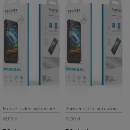
Forever szkło hartowane
Forever szkło hartowane
2,5D do iPhone 16 Plus 6,7"
2,5D do Samsung Galaxy
69,00 zł
69,00 zł
S24 FE