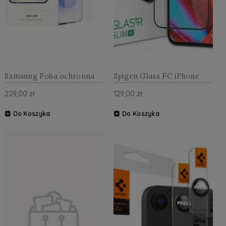
Samsung Folia ochronna
Spigen Glass FC iPhone
Anti-Reflecting Film 2szt
16e/13/13 Pro/14 szkło
229,00 zł
129,00 zł
do Galaxy S25+
hartowane czarna ramka
przezroczysta
Do Koszyka
Do Koszyka