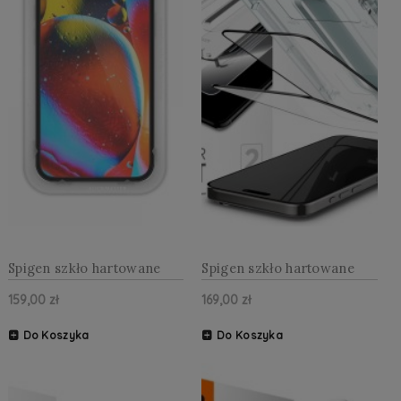
Spigen szkło hartowane
Spigen szkło hartowane
ALM GLASS FC 2-pack do
GLAS.TR "EZ FIT" FC 2-
159,00 zł
169,00 zł
iPhone 13 / 13 PRO / 14 /
PACK do iPhone 15 Pro
16E 6,1" czarne
Max 6,7" czarna
Do Koszyka
Do Koszyka