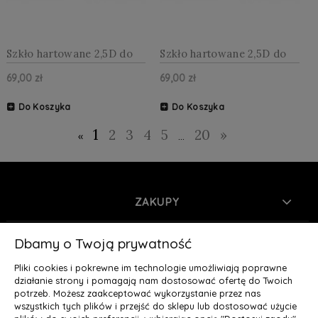
Szkło hartowane 2,5D do
Szkło hartowane 2,5D do
Google Pixel 7 5G
Google Pixel 8
69,00 zł
69,00 zł
Do Koszyka
Do Koszyka
1
2
3
4
5
20
»
«
...
ZAKUPY
INFORMACJE
Dbamy o Twoją prywatność
Pliki cookies i pokrewne im technologie umożliwiają poprawne
MOJE KONTO
działanie strony i pomagają nam dostosować ofertę do Twoich
potrzeb. Możesz zaakceptować wykorzystanie przez nas
wszystkich tych plików i przejść do sklepu lub dostosować użycie
O NAS