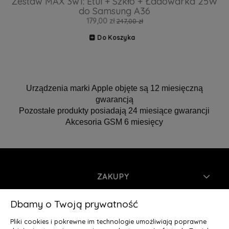
Zestaw MAX 3w1: Etui + Szkło + Ładowarka 25W
do Samsung A36
179,00 zł
247,00 zł
Do Koszyka
Urządzenia marki Apple objęte są 12 miesięczną
gwarancją
Pozostałe produkty posiadają 24 miesiące gwarancji
Akcesoria GSM 6 miesięcy
ZAKUPY
INFORMACJE
Dbamy o Twoją prywatność
Pliki cookies i pokrewne im technologie umożliwiają poprawne
MOJE KONTO