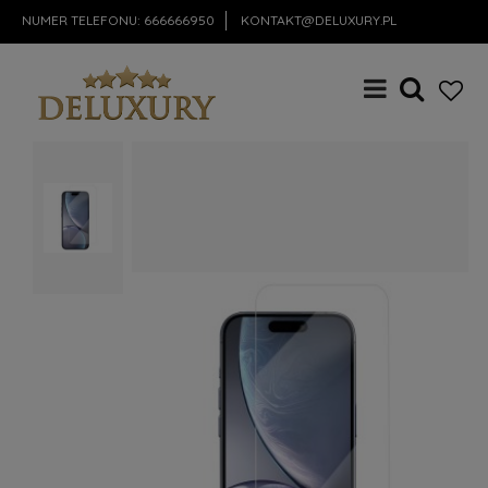
NUMER TELEFONU:
666666950
KONTAKT@DELUXURY.PL