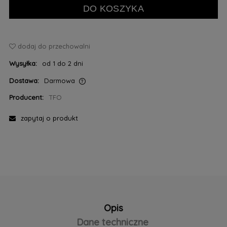
DO KOSZYKA
dodaj do przechowalni
Wysyłka:
od 1 do 2 dni
Dostawa:
Darmowa
Cena nie zawiera ewentualnych kosztów płatności
Producent:
TFO
zapytaj o produkt
Opis
Dane techniczne