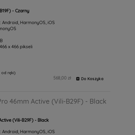
B19F) - Czarny
 Android, HarmonyOS, iOS
armonyOS
GB
66 x 466 pikseli
od ręki)
568,00 zł
Do Koszyka
o 46mm Active (Vili-B29F) - Black
ive (Vili-B29F) - Black
 Android, HarmonyOS, iOS