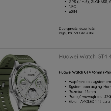
GPS (L1+L5), GLONASS, 
NFC
eSIM
Dostępność:
duża ilość
Wysyłka:
od 1 do 4 dni
Huawei Watch GT4 4
Huawei Watch GT4 46mm (Phoin
Współpraca z systemem:
System operacyjny: Ha
Rozmiar: 46 mm
Pamięć wewnętrzna: 32
Ekran: AMOLED 1.43 cala 4