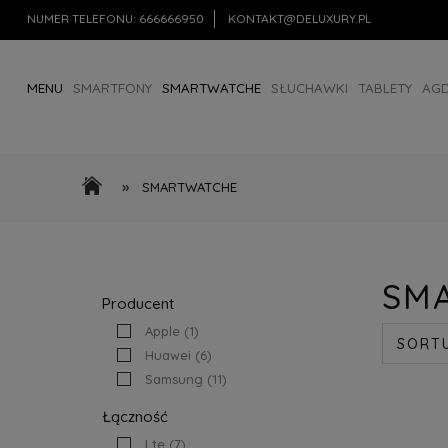
NUMER TELEFONU:
666666950
KONTAKT@DELUXURY.PL
MENU
SMARTFONY
SMARTWATCHE
SŁUCHAWKI
TABLETY
AG
AKCESORIA
OUTLET
»
SMARTWATCHE
SM
Producent
Apple
(1)
SORT
Huawei
(6)
Samsung
(11)
Łączność
Lte
(7)