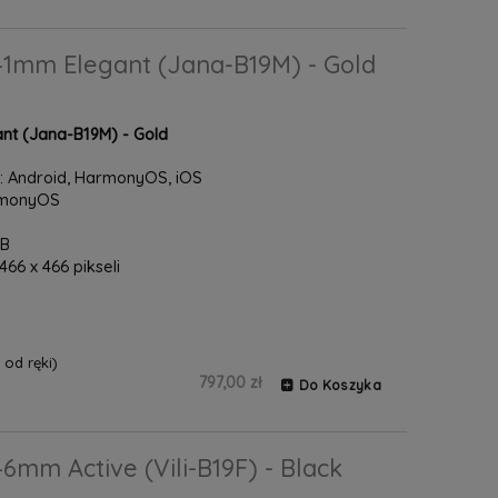
1mm Elegant (Jana-B19M) - Gold
nt (Jana-B19M) - Gold
 Android, HarmonyOS, iOS
armonyOS
GB
66 x 466 pikseli
od ręki)
797,00 zł
Do Koszyka
mm Active (Vili-B19F) - Black