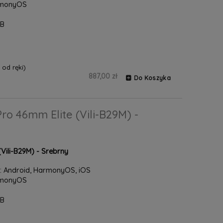
armonyOS
GB
od ręki)
887,00 zł
Do Koszyka
o 46mm Elite (Vili-B29M) -
ili-B29M) - Srebrny
 Android, HarmonyOS, iOS
armonyOS
GB