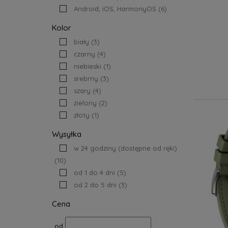
Android, iOS, HarmonyOS
(6)
Kolor
biały
(3)
czarny
(4)
niebieski
(1)
srebrny
(3)
szary
(4)
zielony
(2)
złoty
(1)
Wysyłka
w 24 godziny (dostępne od ręki)
(10)
od 1 do 4 dni
(5)
od 2 do 5 dni
(3)
Cena
od