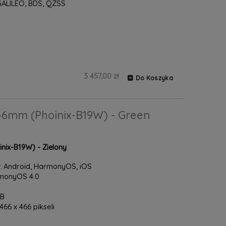
GALILEO, BDS, QZSS
3 457,00 zł
Do Koszyka
6mm (Phoinix-B19W) - Green
ix-B19W) - Zielony
 Android, HarmonyOS, iOS
rmonyOS 4.0
GB
66 x 466 pikseli