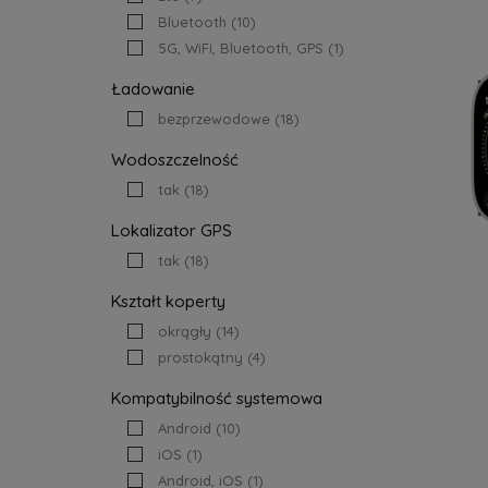
Bluetooth
(10)
5G, WiFi, Bluetooth, GPS
(1)
Ładowanie
bezprzewodowe
(18)
Wodoszczelność
tak
(18)
Lokalizator GPS
tak
(18)
Kształt koperty
okrągły
(14)
prostokątny
(4)
Kompatybilność systemowa
Android
(10)
iOS
(1)
Android, iOS
(1)