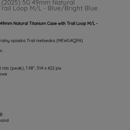
3 (2025) 5G 49mm Natural
Trail Loop M/L - Blue/Bright Blue
 49mm Natural Titanium Case with Trail Loop M/L -
uralny opaska Trail niebieska (MEWU4QPA)
mm
its (peak), 1.98", 514 x 422 pix
łowe
GB
-band