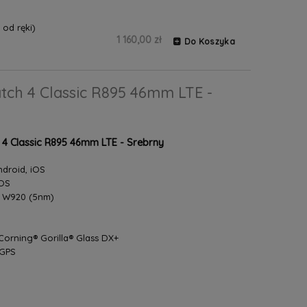
od ręki)
1 160,00 zł
Do Koszyka
ch 4 Classic R895 46mm LTE -
 Classic R895 46mm LTE - Srebrny
droid, iOS
 OS
s W920 (5nm)
Corning® Gorilla® Glass DX+
 GPS