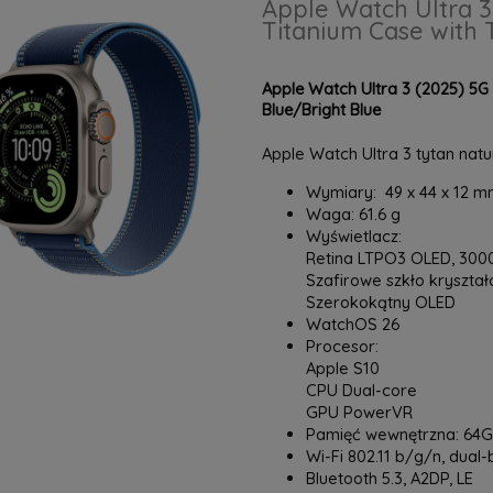
Apple Watch Ultra 
Titanium Case with 
Apple Watch Ultra 3 (2025) 5G
Blue/Bright Blue
Apple Watch Ultra 3 tytan nat
Wymiary: 49 x 44 x 12 
Waga: 61.6 g
Wyświetlacz:
Retina LTPO3 OLED, 3000 n
Szafirowe szkło kryszta
Szerokokątny OLED
WatchOS 26
Procesor:
Apple S10
CPU Dual-core
GPU PowerVR
Pamięć wewnętrzna: 64
Wi-Fi 802.11 b/g/n, dual
Bluetooth 5.3, A2DP, LE