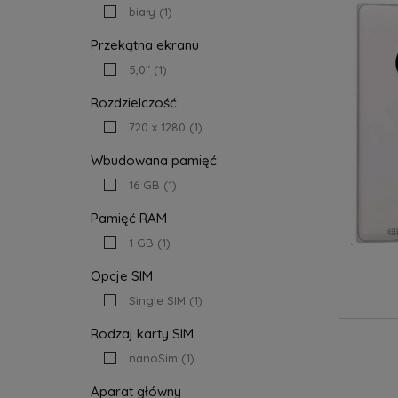
biały
(1)
Przekątna ekranu
5,0"
(1)
Rozdzielczość
720 x 1280
(1)
Wbudowana pamięć
16 GB
(1)
Pamięć RAM
1 GB
(1)
Opcje SIM
Single SIM
(1)
Rodzaj karty SIM
nanoSim
(1)
Aparat główny