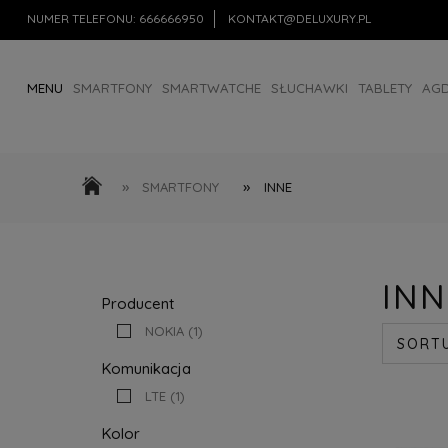
NUMER TELEFONU:
666666950
KONTAKT@DELUXURY.PL
MENU
SMARTFONY
SMARTWATCHE
SŁUCHAWKI
TABLETY
AG
AKCESORIA
OUTLET
»
»
SMARTFONY
INNE
INN
Producent
NOKIA
(1)
SORT
Komunikacja
LTE
(1)
Kolor