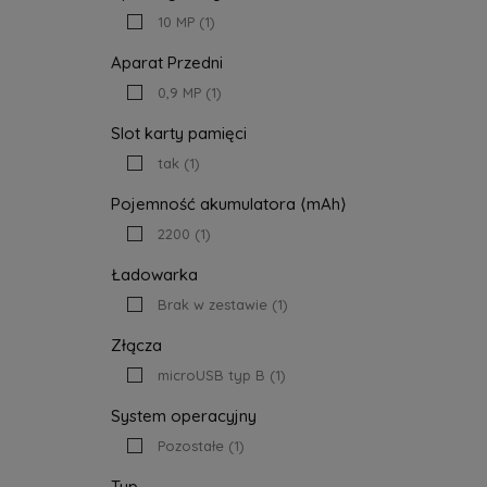
10 MP
(1)
Aparat Przedni
0,9 MP
(1)
Slot karty pamięci
tak
(1)
Pojemność akumulatora ⟨mAh⟩
2200
(1)
Ładowarka
Brak w zestawie
(1)
Złącza
microUSB typ B
(1)
System operacyjny
Pozostałe
(1)
Typ