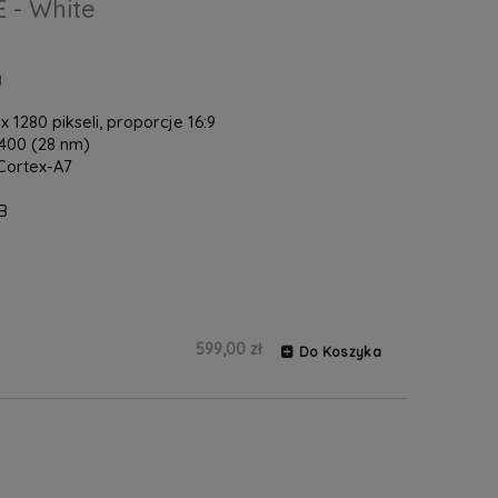
 - White
y
x 1280 pikseli, proporcje 16:9
00 (28 nm)
Cortex-A7
B
599,00 zł
Do Koszyka