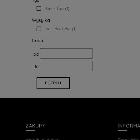
Smartfon
(1)
Wysyłka
od 1 do 4 dni
(1)
Cena
od
do
FILTRUJ
ZAKUPY
INFORM
Metody płatności
Regulamin