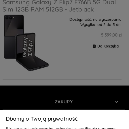
Samsung Galaxy Z Flip7 F766B 5G Dual
Sim 12GB RAM 512GB - Jetblack
Dostępność:
na wyczerpaniu
Wysyłka:
od 2 do 5 dni
5 399,00 zł
Do Koszyka
ZAKUPY
INFORMACJE
Dbamy o Twoją prywatność
Pliki cookies i pokrewne im technologie umożliwiają poprawne