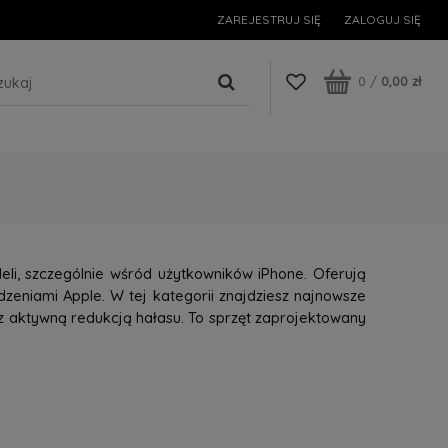
ZAREJESTRUJ SIĘ
ZALOGUJ SIĘ
0
/
0,00 zł
li, szczególnie wśród użytkowników iPhone. Oferują
dzeniami Apple. W tej kategorii znajdziesz najnowsze
 aktywną redukcją hałasu. To sprzęt zaprojektowany