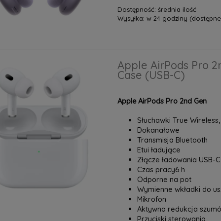
Dostępność:
średnia ilość
Wysyłka:
w 24 godziny (dostępne 
Apple AirPods Pro 2
Case (USB-C)
Apple AirPods Pro 2nd Gen
Słuchawki True Wireless
Dokanałowe
Transmisja Bluetooth
Etui ładujące
Złącze ładowania USB-
Czas pracy6 h
Odporne na pot
Wymienne wkładki do us
Mikrofon
Aktywna redukcja szum
Przyciski sterowania