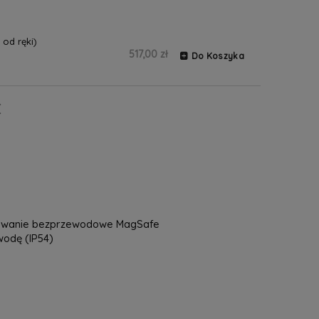
od ręki)
517,00 zł
Do Koszyka
C
dowanie bezprzewodowe MagSafe
wodę (IP54)