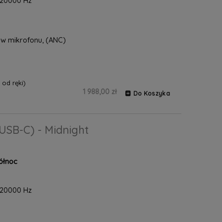
-20000 Hz
w mikrofonu, (ANC)
od ręki)
1 988,00 zł
Do Koszyka
USB-C) - Midnight
ółnoc
-20000 Hz