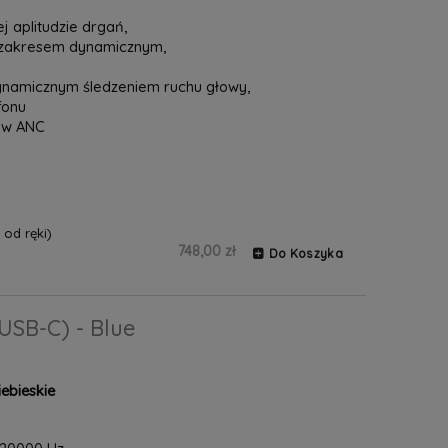
j aplitudzie drgań,
 zakresem dynamicznym,
ynamicznym śledzeniem ruchu głowy,
fonu
ów ANC
od ręki)
748,00 zł
Do Koszyka
USB-C) - Blue
ebieskie