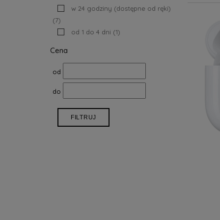
w 24 godziny (dostępne od ręki)
(7)
od 1 do 4 dni
(1)
Cena
od
do
FILTRUJ