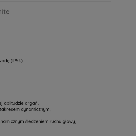
hite
wodę (IP54)
j aplitudzie drgań,
 zakresem dynamicznym,
ynamicznym śledzeniem ruchu głowy,