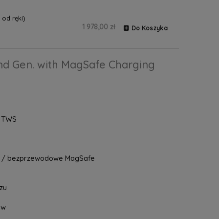
od ręki)
1 978,00 zł
Do Koszyka
nd Gen. with MagSafe Charging
, TWS
C / bezprzewodowe MagSafe
zu
ów