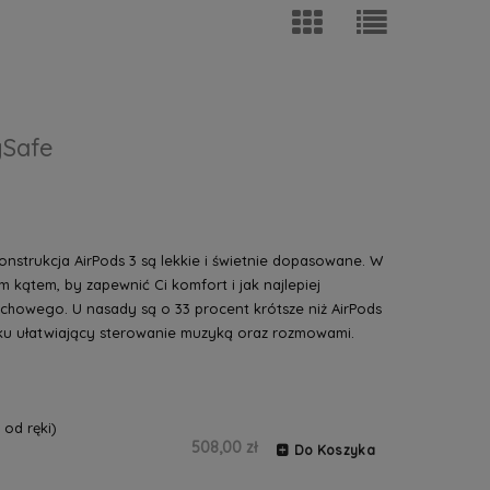
gSafe
onstrukcja AirPods 3 są lekkie i świetnie dopasowane. W
 kątem, by zapewnić Ci komfort i jak najlepiej
chowego. U nasady są o 33 procent krótsze niż AirPods
cisku ułatwiający sterowanie muzyką oraz rozmowami.
od ręki)
508,00 zł
Do Koszyka