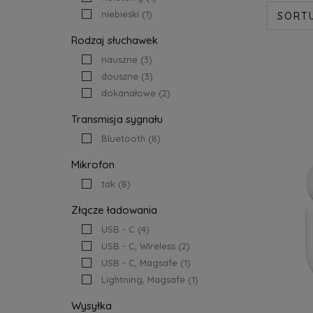
niebieski
(1)
SORT
Rodzaj słuchawek
nauszne
(3)
douszne
(3)
dokanałowe
(2)
Transmisja sygnału
Bluetooth
(8)
Mikrofon
tak
(8)
Złącze ładowania
USB - C
(4)
USB - C, Wireless
(2)
USB - C, Magsafe
(1)
Lightning, Magsafe
(1)
Wysyłka