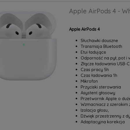
Apple AirPods 4 - W
Apple AirPods 4
Słuchawki douszne
Transmisja Bluetooth
Etui ładujące
Odporność na pył, pot i 
Złącze ładowania USB-C
Czas pracy 5h
Czas ładowania 1h
Mikrofon
Przyciski sterowania
Asystent głosowy
Przetwornik Apple o duże
Wzmacniacz z szerokim
Izolacja głosu,
Dźwięk przestrzenny z d
Adaptacyjna korekcja