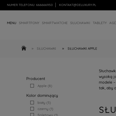
NUMER TELEFONU:
666666950
KONTAKT@DELUXURY.PL
MENU
SMARTFONY
SMARTWATCHE
SŁUCHAWKI
TABLETY
AG
AKCESORIA
OUTLET
»
»
SŁUCHAWKI
SŁUCHAWKI APPLE
Słuchawk
wysoką ja
Producent
modele –
Apple
(8)
tak, aby 
Kolor dominujący
biały
(5)
SŁ
czarny
(1)
fioletowy
(1)