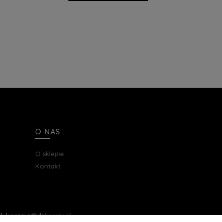
O NAS
O sklepie
Kontakt
ail: kontakt@deluxury.pl