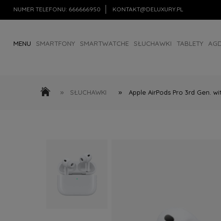
NUMER TELEFONU:
666666950
KONTAKT@DELUXURY.PL
MENU
SMARTFONY
SMARTWATCHE
SŁUCHAWKI
TABLETY
AG
AKCESORIA
OUTLET
»
»
SŁUCHAWKI
Apple AirPods Pro 3rd Gen. w