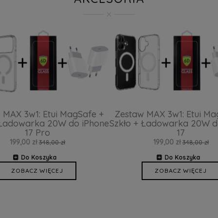
 MAX 3w1: Etui MagSafe +
Zestaw MAX 3w1: Etui Ma
 Ładowarka 20W do iPhone
Szkło + Ładowarka 20W d
17 Pro
17
199,00 zł
199,00 zł
348,00 zł
348,00 zł
Do Koszyka
Do Koszyka
ZOBACZ WIĘCEJ
ZOBACZ WIĘCEJ