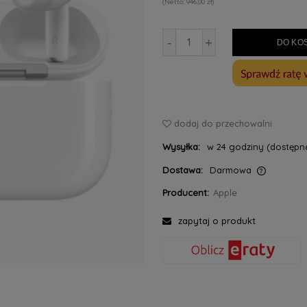
946,00 zł
-
+
DO KO
dodaj do przechowalni
Wysyłka:
w 24 godziny (dostępne
Dostawa:
Darmowa
Producent:
Apple
Cena nie zawiera ewentualnych kosztów
płatności
zapytaj o produkt