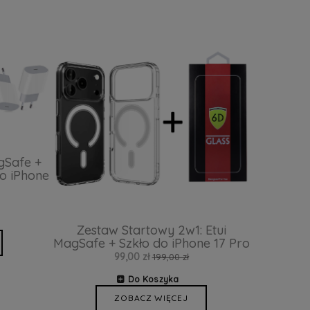
gSafe +
o iPhone
Zestaw Startowy 2w1: Etui
MagSafe + Szkło do iPhone 17 Pro
99,00 zł
199,00 zł
Do Koszyka
ZOBACZ WIĘCEJ