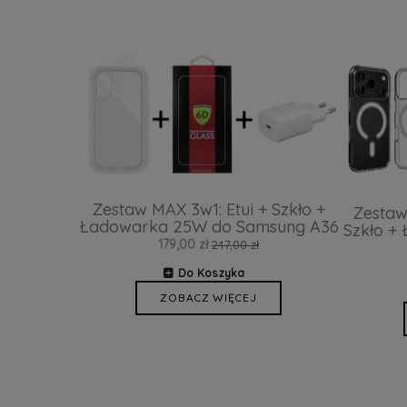
Zestaw MAX 3w1: Etui + Szkło +
Zestaw
Ładowarka 25W do Samsung A36
Szkło +
179,00 zł
247,00 zł
Do Koszyka
ZOBACZ WIĘCEJ