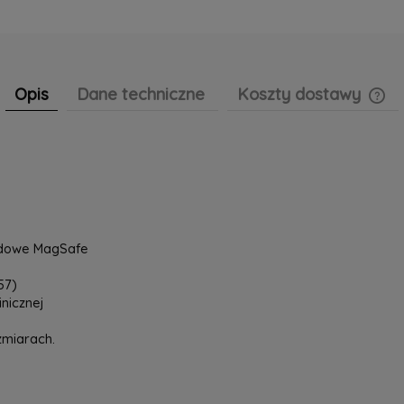
Opis
Dane techniczne
Koszty dostawy
Cen
pła
odowe MagSafe
57)
inicznej
zmiarach.