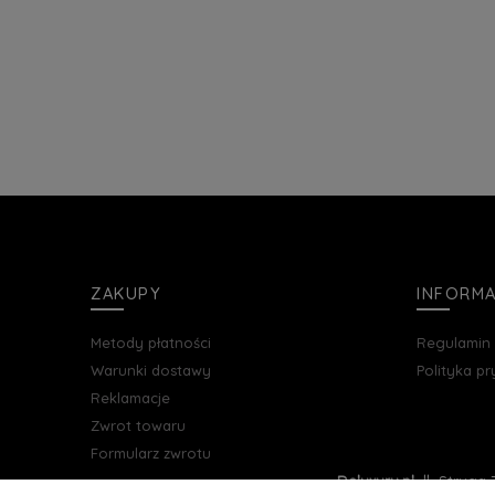
ZAKUPY
INFORM
Metody płatności
Regulamin
Warunki dostawy
Polityka p
Reklamacje
Zwrot towaru
Formularz zwrotu
Deluxury.pl
|| Struga 7