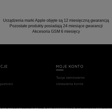
Urządzenia marki Apple objęte są 12 miesięczną gwarancją
Pozostałe produkty posiadają 24 miesiące gwarancji
Akcesoria GSM 6 miesięcy
ACJE
MOJE KONTO
Twoje zamówienia
rywatości
Ustawienia konta
, 90-420 Łódź, woj. łódzkie || NIP: 5252902064 || tel.: 666 666 950, e-m