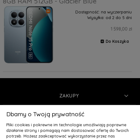
8GB RAM 512GB - Glacier Blue
Dostępność:
na wyczerpaniu
Wysyłka:
od 2 do 5 dni
1 598,00 zł
Do Koszyka
ZAKUPY
INFORMACJE
Dbamy o Twoją prywatność
Pliki cookies i pokrewne im technologie umożliwiają poprawne
MOJE KONTO
działanie strony i pomagają nam dostosować ofertę do Twoich
potrzeb. Możesz zaakceptować wykorzystanie przez nas