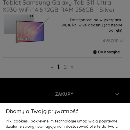
Tablet Samsung Galaxy Tab S11 Ultra
X930 WiFi 14.6 12GB RAM 256GB - Silver
Dostępność:
na wyczerpaniu
Wysyłka:
w 24 godziny (dostępne
od ręki)
4 687,00 zł
Do Koszyka
1
2
»
«
ZAKUPY
INFORMACJE
Dbamy o Twoją prywatność
Pliki cookies i pokrewne im technologie umożliwiają poprawne
MOJE KONTO
działanie strony i pomagają nam dostosować ofertę do Twoich