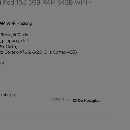
 Pad 10.6 3GB RAM 64GB WiFi -
M Wi-Fi - Szary
 90Hz, 400 nits
i, proporcje 5:3
G99 (6nm)
z Cortex-A76 & 6x2.0 GHz Cortex-A55)
GB
od ręki)
699,00 zł
Do Koszyka