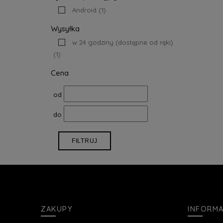
Android
(1)
Wysyłka
w 24 godziny (dostępne od ręki)
(1)
Cena
od
do
FILTRUJ
ZAKUPY
INFORM