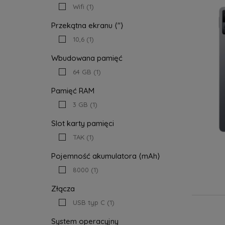
Wifi
(1)
Przekątna ekranu ⟨"⟩
10,6
(1)
Wbudowana pamięć
64 GB
(1)
Pamięć RAM
3 GB
(1)
Slot karty pamięci
TAK
(1)
Pojemność akumulatora ⟨mAh⟩
8000
(1)
Złącza
USB typ C
(1)
System operacyjny