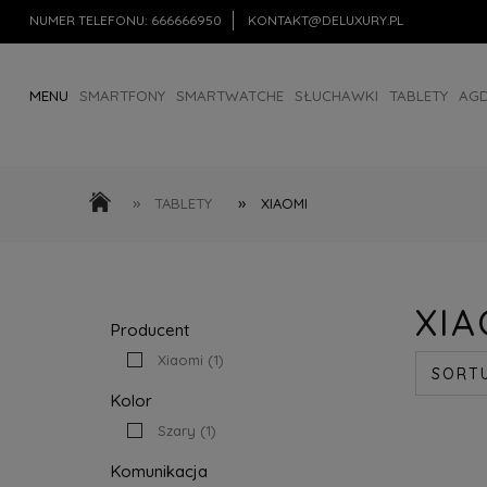
NUMER TELEFONU:
666666950
KONTAKT@DELUXURY.PL
MENU
SMARTFONY
SMARTWATCHE
SŁUCHAWKI
TABLETY
AG
AKCESORIA
OUTLET
»
»
TABLETY
XIAOMI
XIA
Producent
Xiaomi
(1)
SORT
Kolor
Szary
(1)
Komunikacja