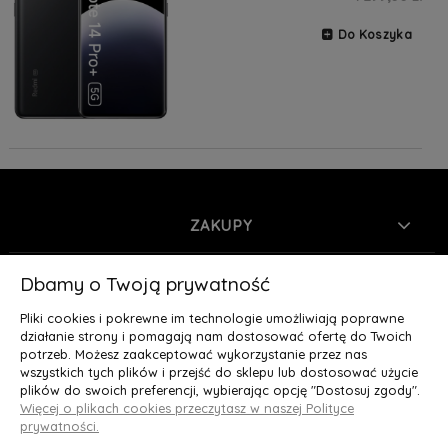
Do Koszyka
ZAKUPY
INFORMACJE
Dbamy o Twoją prywatność
Pliki cookies i pokrewne im technologie umożliwiają poprawne
MOJE KONTO
działanie strony i pomagają nam dostosować ofertę do Twoich
potrzeb. Możesz zaakceptować wykorzystanie przez nas
wszystkich tych plików i przejść do sklepu lub dostosować użycie
O NAS
plików do swoich preferencji, wybierając opcję "Dostosuj zgody".
Więcej o plikach cookies przeczytasz w naszej Polityce
Deluxury.pl
|| Struga 7, 90-420 Łódź, woj. łódzkie || NIP:
prywatności.
5252902064 || tel.: 666 666 950, e-mail: kontakt@deluxury.pl