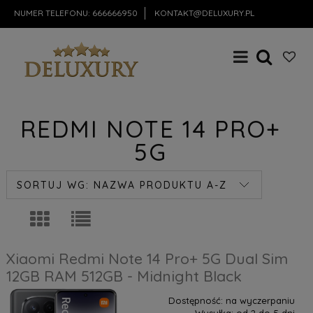
NUMER TELEFONU:
666666950
KONTAKT@DELUXURY.PL
REDMI NOTE 14 PRO+
5G
SORTUJ WG:
NAZWA PRODUKTU A-Z
Xiaomi Redmi Note 14 Pro+ 5G Dual Sim
12GB RAM 512GB - Midnight Black
Dostępność:
na wyczerpaniu
Wysyłka:
od 2 do 5 dni