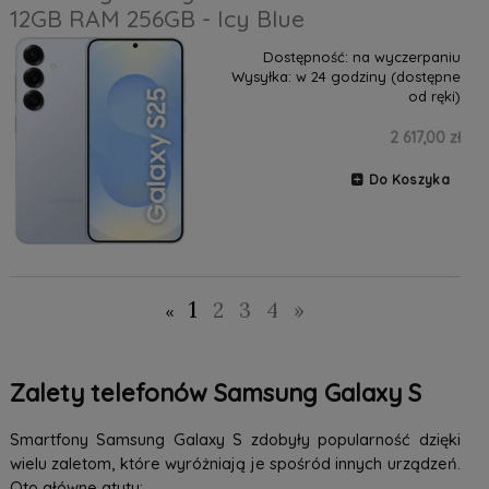
12GB RAM 256GB - Icy Blue
Dostępność:
na wyczerpaniu
Wysyłka:
w 24 godziny (dostępne
od ręki)
2 617,00 zł
Do Koszyka
1
2
3
4
»
«
Zalety telefonów Samsung Galaxy S
Smartfony Samsung Galaxy S zdobyły popularność dzięki
wielu zaletom, które wyróżniają je spośród innych urządzeń.
Oto główne atuty: