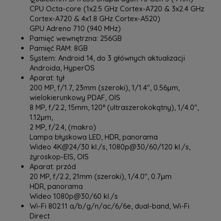
CPU Octa-core (1x2.5 GHz Cortex-A720 & 3x2.4 GHz
Cortex-A720 & 4x1.8 GHz Cortex-A520)
GPU Adreno 710 (940 MHz)
Pamięć wewnętrzna: 256GB
Pamięć RAM: 8GB
System: Android 14, do 3 głównych aktualizacji
Androida, HyperOS
Aparat: tył
200 MP, f/1.7, 23mm (szeroki), 1/1.4", 0.56μm,
wielokierunkowy PDAF, OIS
8 MP, f/2.2, 15mm, 120° (ultraszerokokątny), 1/4.0",
1.12μm,
2 MP, f/2.4, (makro)
Lampa błyskowa LED, HDR, panorama
Wideo 4K@24/30 kl./s, 1080p@30/60/120 kl./s,
żyroskop-EIS, OIS
Aparat: przód
20 MP, f/2.2, 21mm (szeroki), 1/4.0", 0.7μm
HDR, panorama
Wideo 1080p@30/60 kl./s
Wi-Fi 802.11 a/b/g/n/ac/6/6e, dual-band, Wi-Fi
Direct