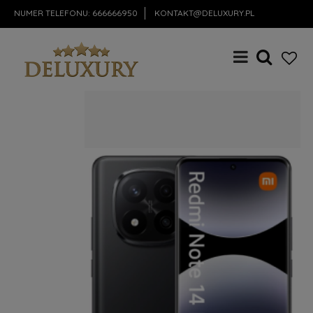
NUMER TELEFONU:
666666950
KONTAKT@DELUXURY.PL