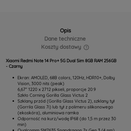
Opis
Dane techniczne
Koszty dostawy
Cena nie zawiera ewentualnych kosztów płatności
Xiaomi Redmi Note 14 Pro+ 5G Dual Sim 8GB RAM 256GB
- Czarny
Ekran: AMOLED, 68B colors, 120Hz, HDR10+, Dolby
Vision, 3000 nits (peak)
6,67" 1220 x 2712 pikseli, proporcje 20:9
Szkło Corning Gorilla Glass Victus 2
Szklany przód (Gorilla Glass Victus 2), szklany tył
(Gorrila Glass 7i) lub tył z polimeru silikonowego
(ekoskóra), aluminiowa ramka
Odporność na kurz/wodę IP68 (do 1,5 m przez 30
min)
Qualcomm SM7635 Snapdragon 7s Gen 3 (4 nm)