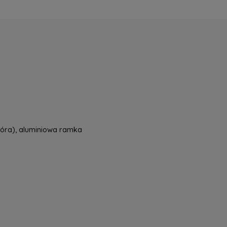
a nie zawiera ewentualnych kosztów
tności
oskóra), aluminiowa ramka