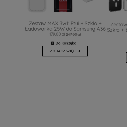
Zestaw MAX 3w1: Etui + Szkło +
Zestaw
Ładowarka 25W do Samsung A36
Szkło +
179,00 zł
247,00 zł
Do Koszyka
ZOBACZ WIĘCEJ