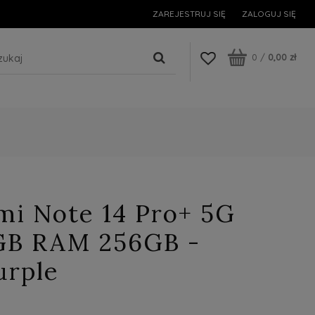
ZAREJESTRUJ SIĘ
ZALOGUJ SIĘ
0
/
0,00 zł
mi Note 14 Pro+ 5G
GB RAM 256GB -
urple