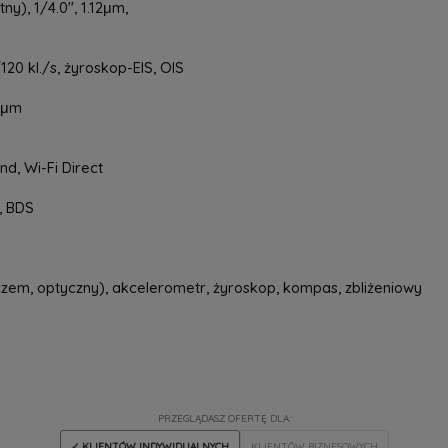
ny), 1/4.0", 1.12μm,
0 kl./s, żyroskop-EIS, OIS
.7μm
d, Wi-Fi Direct
, BDS
zem, optyczny), akcelerometr, żyroskop, kompas, zbliżeniowy
PRZEGLĄDASZ OFERTĘ DLA:
✓ KLIENTÓW INDYWIDUALNYCH
KLIENTÓW BIZNESOWYCH