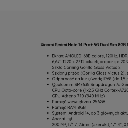
Xiaomi Redmi Note 14 Pro+ 5G Dual Sim 8GB 
Ekran: AMOLED, 68B colors, 120Hz, HDR1
6,67" 1220 x 2712 pikseli, proporcje 20:
Szkło Corning Gorilla Glass Victus 2
Szklany przód (Gorilla Glass Victus 2),
Odporność na kurz/wodę IP68 (do 1,5 
Qualcomm SM7635 Snapdragon 7s Gen
CPU Octa-core (1x2.5 GHz Cortex-A720
GPU Adreno 710 (940 MHz)
Pamięć wewnętrzna: 256GB
Pamięć RAM: 8GB
System: Android 14, do 3 głównych akt
Aparat: tył
200 MP, f/1.7, 23mm (szeroki), 1/1.4",