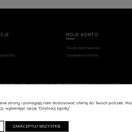
ACJE
MOJE KONTO
Twoje zamówienia
rywatości
Ustawienia konta
, 90-420 Łódź, woj. łódzkie || NIP: 5252902064 || tel.: 666 666 950, e-m
łanie strony i pomagają nam dostosować ofertę do Twoich potrzeb. Moż
ji, wybierając opcję "Dostosuj zgody".
ZAAKCEPTUJ WSZYSTKIE
Maxsote
Rocoto Theme. All rights reserved