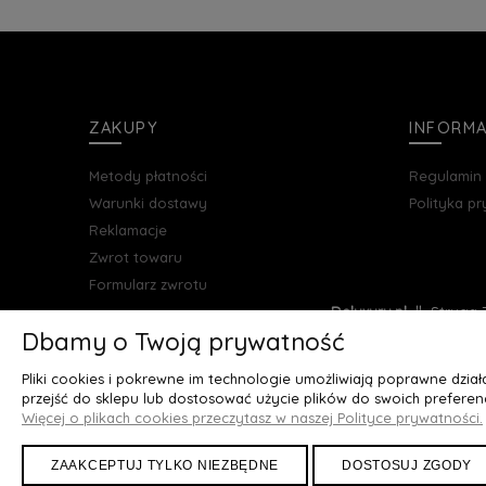
ZAKUPY
INFORM
Metody płatności
Regulamin
Warunki dostawy
Polityka p
Reklamacje
Zwrot towaru
Formularz zwrotu
Deluxury.pl
|| Struga 7
Dbamy o Twoją prywatność
Pliki cookies i pokrewne im technologie umożliwiają poprawne dzia
przejść do sklepu lub dostosować użycie plików do swoich preferenc
Więcej o plikach cookies przeczytasz w naszej Polityce prywatności.
ZAAKCEPTUJ TYLKO NIEZBĘDNE
DOSTOSUJ ZGODY