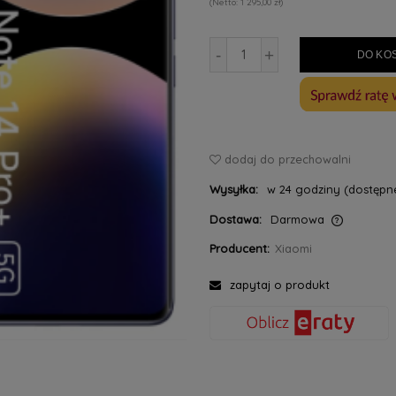
1 295,00 zł
-
+
DO KO
dodaj do przechowalni
Wysyłka:
w 24 godziny (dostępne
Dostawa:
Darmowa
Producent:
Xiaomi
Cena nie zawiera ewentualnych kosztów
płatności
zapytaj o produkt