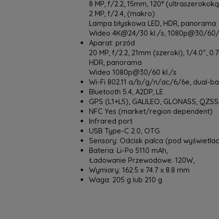
8 MP, f/2.2, 15mm, 120° (ultraszerokokąt
2 MP, f/2.4, (makro)
Lampa błyskowa LED, HDR, panorama
Wideo 4K@24/30 kl./s, 1080p@30/60/12
Aparat: przód
20 MP, f/2.2, 21mm (szeroki), 1/4.0", 0
HDR, panorama
Wideo 1080p@30/60 kl./s
Wi-Fi 802.11 a/b/g/n/ac/6/6e, dual-ban
Bluetooth 5.4, A2DP, LE
GPS (L1+L5), GALILEO, GLONASS, QZSS
NFC Yes (market/region dependent)
Infrared port
USB Type-C 2.0, OTG
Sensory: Odcisk palca (pod wyświetlac
Bateria: Li-Po 5110 mAh,
Ładowanie Przewodowe: 120W,
Wymiary: 162.5 x 74.7 x 8.8 mm
Waga: 205 g lub 210 g