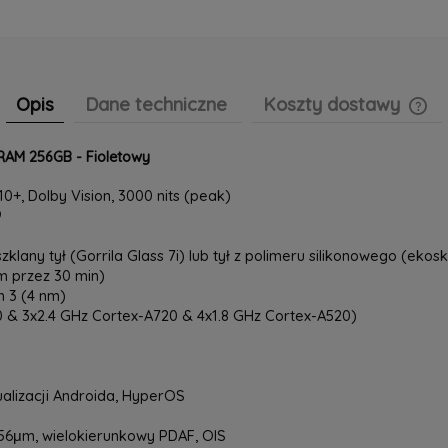
Opis
Dane techniczne
Koszty dostawy
RAM 256GB - Fioletowy
Cen
pła
0+, Dolby Vision, 3000 nits (peak)
9
 szklany tył (Gorrila Glass 7i) lub tył z polimeru silikonowego (ek
m przez 30 min)
 3 (4 nm)
 & 3x2.4 GHz Cortex-A720 & 4x1.8 GHz Cortex-A520)
ualizacji Androida, HyperOS
 0.56μm, wielokierunkowy PDAF, OIS