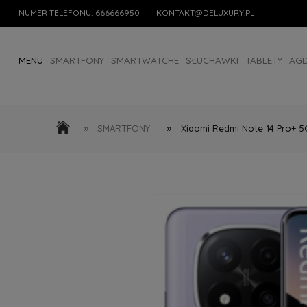
NUMER TELEFONU:
666666950
KONTAKT@DELUXURY.PL
MENU
SMARTFONY
SMARTWATCHE
SŁUCHAWKI
TABLETY
AG
AKCESORIA
OUTLET
»
»
SMARTFONY
Xiaomi Redmi Note 14 Pro+ 