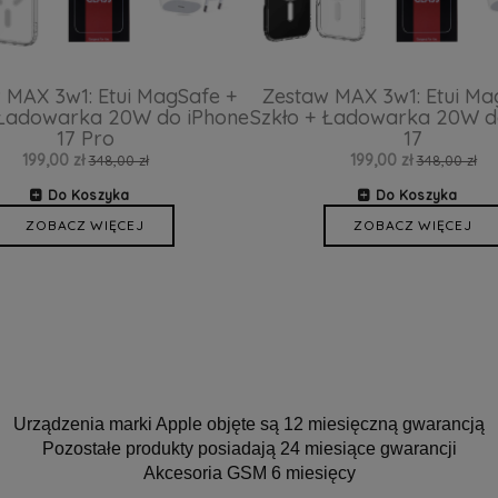
 MAX 3w1: Etui MagSafe +
Zestaw MAX 3w1: Etui Ma
 Ładowarka 20W do iPhone
Szkło + Ładowarka 20W d
17 Pro
17
199,00 zł
199,00 zł
348,00 zł
348,00 zł
Do Koszyka
Do Koszyka
ZOBACZ WIĘCEJ
ZOBACZ WIĘCEJ
Urządzenia marki Apple objęte są 12 miesięczną gwarancją
Pozostałe produkty posiadają 24 miesiące gwarancji
Akcesoria GSM 6 miesięcy