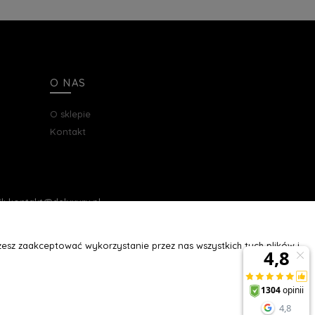
O NAS
O sklepie
Kontakt
ail: kontakt@deluxury.pl
esz zaakceptować wykorzystanie przez nas wszystkich tych plików i