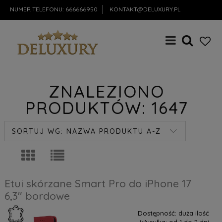
NUMER TELEFONU:
666666950
KONTAKT@DELUXURY.PL
ZNALEZIONO
PRODUKTÓW: 1647
SORTUJ WG:
NAZWA PRODUKTU A-Z
Etui skórzane Smart Pro do iPhone 17
6,3" bordowe
Dostępność:
duża ilość
Wysyłka:
od 1 do 2 dni