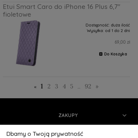
Etui Smart Caro do iPhone 16 Plus 6,7"
fioletowe
Dostępność:
duża ilość
Wysyłka:
od 1 do 2 dni
69,00 zł
Do Koszyka
1
2
3
4
5
92
»
«
...
ZAKUPY
INFORMACJE
Dbamy o Twoją prywatność