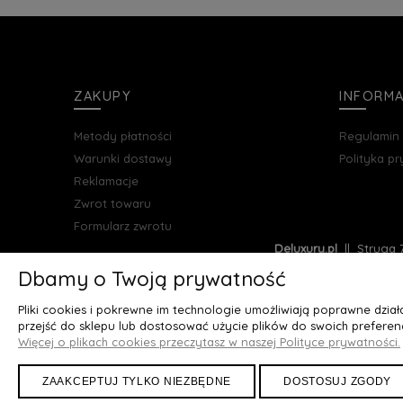
Do Kos
ZAKUPY
INFORM
Metody płatności
Regulamin
Warunki dostawy
Polityka p
Reklamacje
Zwrot towaru
Formularz zwrotu
Deluxury.pl
|| Struga 7
Dbamy o Twoją prywatność
Pliki cookies i pokrewne im technologie umożliwiają poprawne dzia
przejść do sklepu lub dostosować użycie plików do swoich preferenc
Więcej o plikach cookies przeczytasz w naszej Polityce prywatności.
ZAAKCEPTUJ TYLKO NIEZBĘDNE
DOSTOSUJ ZGODY