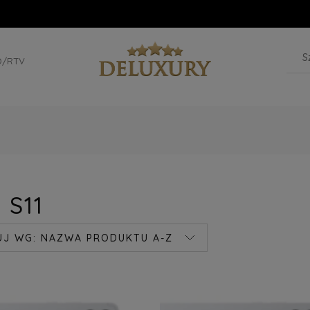
D/RTV
 S11
UJ WG:
NAZWA PRODUKTU A-Z