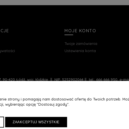
ZOBACZ WIĘCEJ
ZOBAC
zyka
Do Koszyka
ACJE
MOJE KONTO
Twoje zamówienia
rywatości
Ustawienia konta
, 90-420 Łódź, woj. łódzkie || NIP: 5252902064 || tel.: 666 666 950, e-m
łanie strony i pomagają nam dostosować ofertę do Twoich potrzeb. Moż
ji, wybierając opcję "Dostosuj zgody".
ZAAKCEPTUJ WSZYSTKIE
Maxsote
Rocoto Theme. All rights reserved