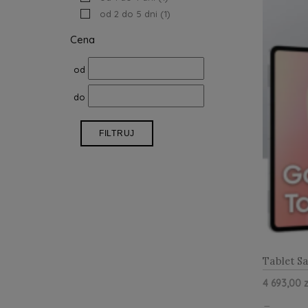
od 2 do 5 dni
(1)
Cena
od
do
FILTRUJ
Tablet S
X930 WiF
4 693,00 z
Silver