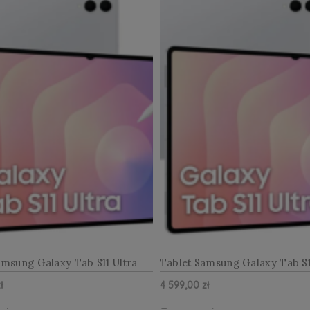
amsung Galaxy Tab S11 Ultra
Tablet Samsung Galaxy Tab S1
i 14.6 12GB RAM 256GB -
X936 5G 14.6 12GB RAM 256GB
ł
4 599,00 zł