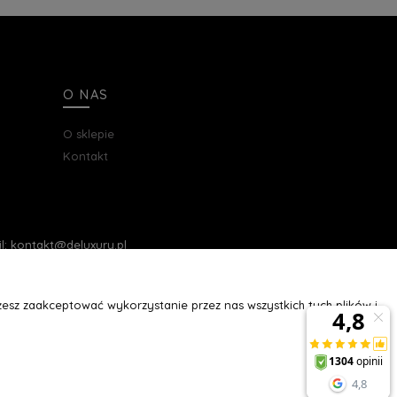
Z WIĘCEJ
ZOBACZ WIĘCEJ
Do Koszyka
O NAS
O sklepie
Kontakt
ail: kontakt@deluxury.pl
esz zaakceptować wykorzystanie przez nas wszystkich tych plików i