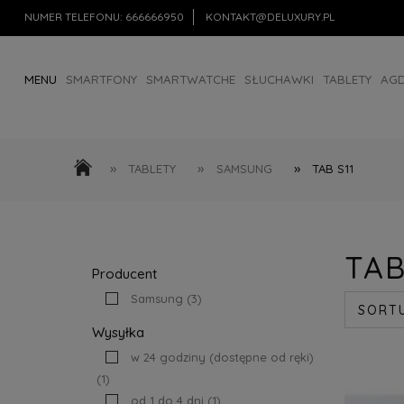
NUMER TELEFONU:
666666950
KONTAKT@DELUXURY.PL
MENU
SMARTFONY
SMARTWATCHE
SŁUCHAWKI
TABLETY
AG
AKCESORIA
OUTLET
»
»
»
TABLETY
SAMSUNG
TAB S11
TAB
Producent
Samsung
(3)
SORT
Wysyłka
w 24 godziny (dostępne od ręki)
(1)
od 1 do 4 dni
(1)