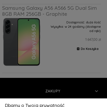
Samsung Galaxy A56 A566 5G Dual Sim
8GB RAM 256GB - Graphite
Dostępność:
duża ilość
Wysyłka:
w 24 godziny (dostępne
od ręki)
1 647,00 zł
Do Koszyka
ZAKUPY
INFORMACJE
Dbamy o Twoją prywatność