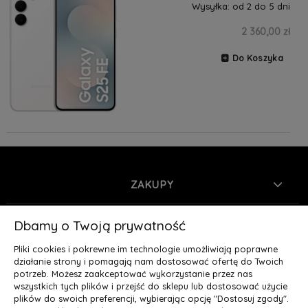
Wysyłka:
od 2 do 5 dni
2 360,00 zł
Do Koszyka
ZAKUPY
INFORMACJE
Dbamy o Twoją prywatność
Pliki cookies i pokrewne im technologie umożliwiają poprawne
MOJE KONTO
działanie strony i pomagają nam dostosować ofertę do Twoich
potrzeb. Możesz zaakceptować wykorzystanie przez nas
wszystkich tych plików i przejść do sklepu lub dostosować użycie
O NAS
plików do swoich preferencji, wybierając opcję "Dostosuj zgody".