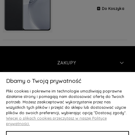
Do Koszyka
ZAKUPY
INFORMACJE
Dbamy o Twoją prywatność
Pliki cookies i pokrewne im technologie umożliwiają poprawne
MOJE KONTO
działanie strony i pomagają nam dostosować ofertę do Twoich
potrzeb. Możesz zaakceptować wykorzystanie przez nas
wszystkich tych plików i przejść do sklepu lub dostosować użycie
O NAS
plików do swoich preferencji, wybierając opcję "Dostosuj zgody".
Więcej o plikach cookies przeczytasz w naszej Polityce
Deluxury.pl
|| Struga 7, 90-420 Łódź, woj. łódzkie || NIP:
prywatności.
5252902064 || tel.: 666 666 950, e-mail: kontakt@deluxury.pl