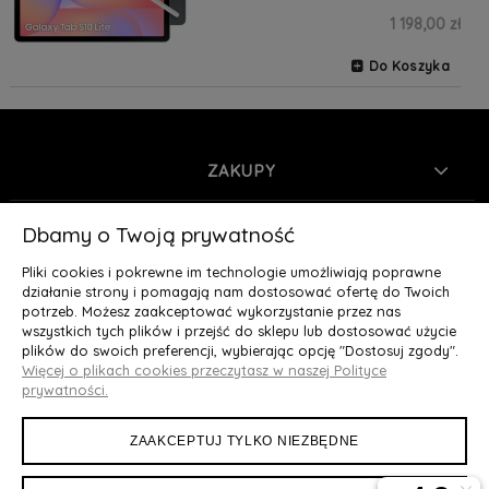
1 198,00 zł
Do Koszyka
ZAKUPY
INFORMACJE
Dbamy o Twoją prywatność
Pliki cookies i pokrewne im technologie umożliwiają poprawne
MOJE KONTO
działanie strony i pomagają nam dostosować ofertę do Twoich
potrzeb. Możesz zaakceptować wykorzystanie przez nas
wszystkich tych plików i przejść do sklepu lub dostosować użycie
O NAS
plików do swoich preferencji, wybierając opcję "Dostosuj zgody".
Więcej o plikach cookies przeczytasz w naszej Polityce
Deluxury.pl
|| Struga 7, 90-420 Łódź, woj. łódzkie || NIP:
prywatności.
5252902064 || tel.: 666 666 950, e-mail: kontakt@deluxury.pl
ZAAKCEPTUJ TYLKO NIEZBĘDNE