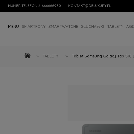
NUMER TELEFONU:
666666950
KONTAKT@DELUXURY.PL
MENU
SMARTFONY
SMARTWATCHE
SŁUCHAWKI
TABLETY
AG
AKCESORIA
OUTLET
»
»
TABLETY
Tablet Samsung Galaxy Tab S10 L