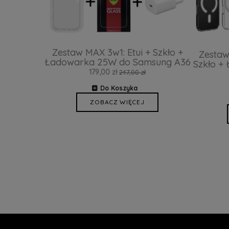
Zestaw MAX 3w1: Etui + Szkło +
Zestaw
Ładowarka 25W do Samsung A36
Szkło +
179,00 zł
247,00 zł
Do Koszyka
ZOBACZ WIĘCEJ