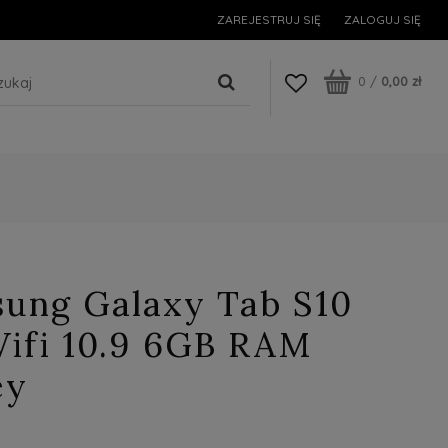
ZAREJESTRUJ SIĘ
ZALOGUJ SIĘ
0
/
0,00 zł
sung Galaxy Tab S10
Wifi 10.9 6GB RAM
ey