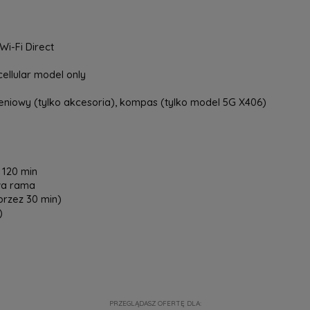
Wi-Fi Direct
ellular model only
żeniowy (tylko akcesoria), kompas (tylko model 5G X406)
120 min
owa rama
przez 30 min)
)
PRZEGLĄDASZ OFERTĘ DLA: