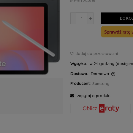
1 799,00 zł
-
+
DO KO
dodaj do przechowalni
Wysyłka:
w 24 godziny (dostępne
Dostawa:
Darmowa
Producent:
Samsung
Cena nie zawiera ewentualnych kosztów
płatności
zapytaj o produkt