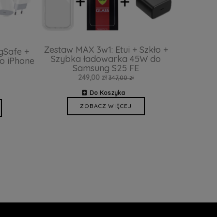
Zestaw MAX 3w1: Etui + Szkło +
gSafe +
Szybka ładowarka 45W do
o iPhone
Samsung S25 FE
249,00 zł
347,00 zł
Do Koszyka
ZOBACZ WIĘCEJ