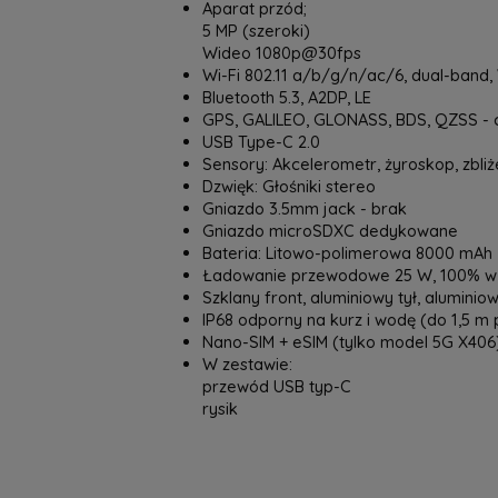
Aparat przód;
5 MP (szeroki)
Wideo 1080p@30fps
Wi-Fi 802.11 a/b/g/n/ac/6, dual-band, 
Bluetooth 5.3, A2DP, LE
GPS, GALILEO, GLONASS, BDS, QZSS - c
USB Type-C 2.0
Sensory: Akcelerometr, żyroskop, zbli
Dzwięk: Głośniki stereo
Gniazdo 3.5mm jack - brak
Gniazdo microSDXC dedykowane
Bateria: Litowo-polimerowa 8000 mAh
Ładowanie przewodowe 25 W, 100% w 
Szklany front, aluminiowy tył, alumini
IP68 odporny na kurz i wodę (do 1,5 m 
Nano-SIM + eSIM (tylko model 5G X406
W zestawie:
przewód USB typ-C
rysik