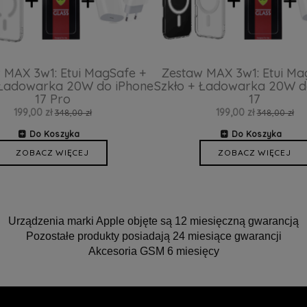
 MAX 3w1: Etui MagSafe +
Zestaw MAX 3w1: Etui Ma
 Ładowarka 20W do iPhone
Szkło + Ładowarka 20W d
17 Pro
17
199,00 zł
199,00 zł
348,00 zł
348,00 zł
Do Koszyka
Do Koszyka
ZOBACZ WIĘCEJ
ZOBACZ WIĘCEJ
Urządzenia marki Apple objęte są 12 miesięczną gwarancją
Pozostałe produkty posiadają 24 miesiące gwarancji
Akcesoria GSM 6 miesięcy