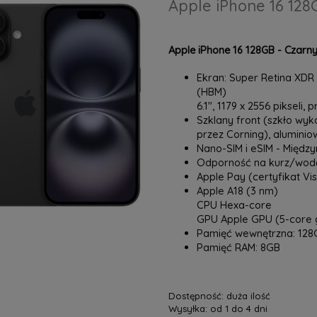
Apple iPhone 16 128
Apple iPhone 16 128GB - Czarn
Ekran: Super Retina XDR O
(HBM)
6.1", 1179 x 2556 pikseli, 
Szklany front (szkło wyk
przez Corning), alumini
Nano-SIM i eSIM - Międ
Odporność na kurz/wodę
Apple Pay (certyfikat Vi
Apple A18 (3 nm)
CPU Hexa-core
GPU Apple GPU (5-core 
Pamięć wewnętrzna: 128
Pamięć RAM: 8GB
Dostępność:
duża ilość
Wysyłka:
od 1 do 4 dni