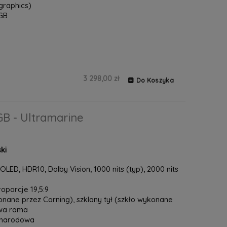
graphics)
GB
3 298,00 zł
Do Koszyka
GB - Ultramarine
ki
LED, HDR10, Dolby Vision, 1000 nits (typ), 2000 nits
proporcje 19,5:9
onane przez Corning), szklany tył (szkło wykonane
owa rama
zynarodowa