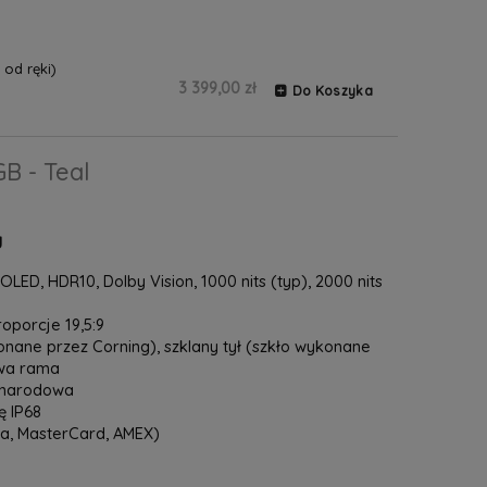
od ręki)
3 399,00 zł
Do Koszyka
B - Teal
y
LED, HDR10, Dolby Vision, 1000 nits (typ), 2000 nits
proporcje 19,5:9
onane przez Corning), szklany tył (szkło wykonane
owa rama
zynarodowa
 IP68
sa, MasterCard, AMEX)