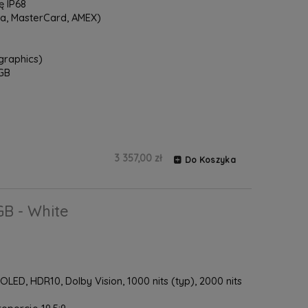
 IP68
sa, MasterCard, AMEX)
graphics)
GB
3 357,00 zł
Do Koszyka
GB - White
LED, HDR10, Dolby Vision, 1000 nits (typ), 2000 nits