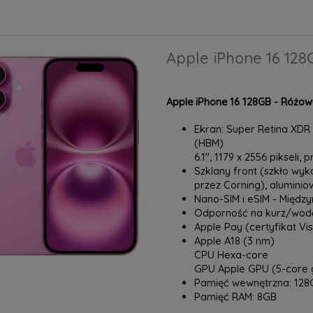
Apple iPhone 16 128G
Apple iPhone 16 128GB - Różow
Ekran: Super Retina XDR O
(HBM)
6.1", 1179 x 2556 pikseli, 
Szklany front (szkło wyk
przez Corning), alumini
Nano-SIM i eSIM - Międ
Odporność na kurz/wodę
Apple Pay (certyfikat Vi
Apple A18 (3 nm)
CPU Hexa-core
GPU Apple GPU (5-core 
Pamięć wewnętrzna: 128
Pamięć RAM: 8GB