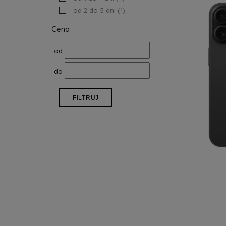
od 2 do 5 dni
(1)
Cena
od
do
FILTRUJ