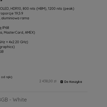
OLED, HDR10, 800 nits (HBM), 1200 nits (peak)
proporcje 19,5:9
ł, aluminiowa rama
 IP68
sa, MasterCard, AMEX)
Hz + 4x2.20 GHz)
graphics)
GB
od ręki)
2 438,00 zł
Do Koszyka
8GB - White