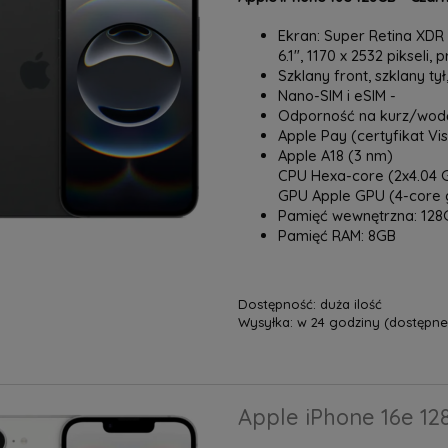
Ekran: Super Retina XDR 
6.1", 1170 x 2532 pikseli, 
Szklany front, szklany ty
Nano-SIM i eSIM -
Odporność na kurz/wodę
Apple Pay (certyfikat Vi
Apple A18 (3 nm)
CPU Hexa-core (2x4.04 G
GPU Apple GPU (4-core 
Pamięć wewnętrzna: 128
Pamięć RAM: 8GB
Dostępność:
duża ilość
Wysyłka:
w 24 godziny (dostępne 
Apple iPhone 16e 12