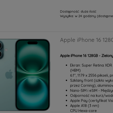
Dostępność:
duża ilość
Wysyłka:
w 24 godziny (dostępne 
Apple iPhone 16 128G
Apple iPhone 16 128GB - Zielon
Ekran: Super Retina XDR O
(HBM)
6.1", 1179 x 2556 pikseli, 
Szklany front (szkło wyk
przez Corning), alumini
Nano-SIM i eSIM - Międ
Odporność na kurz/wodę
Apple Pay (certyfikat Vi
Apple A18 (3 nm)
CPU Hexa-core