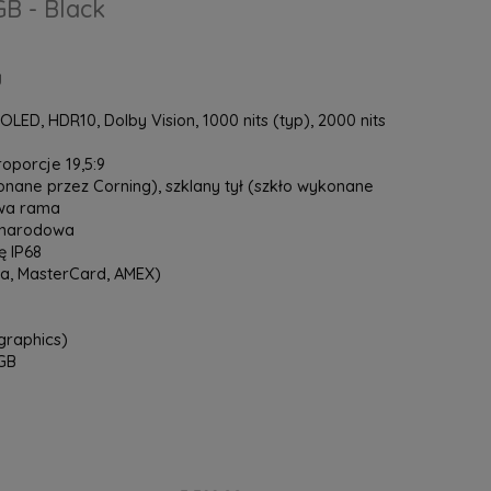
GB - Black
y
LED, HDR10, Dolby Vision, 1000 nits (typ), 2000 nits
proporcje 19,5:9
onane przez Corning), szklany tył (szkło wykonane
owa rama
zynarodowa
 IP68
sa, MasterCard, AMEX)
graphics)
GB