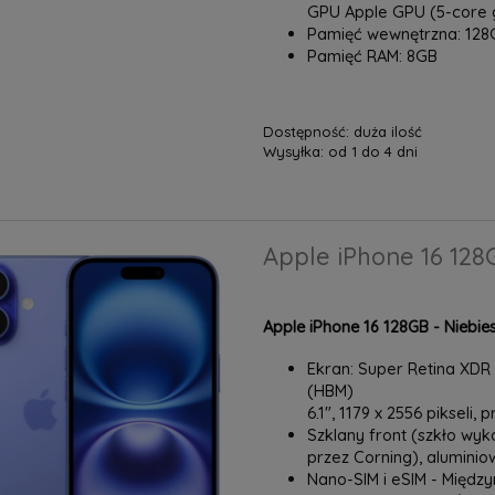
GPU Apple GPU (5-core 
Pamięć wewnętrzna: 128
Pamięć RAM: 8GB
Dostępność:
duża ilość
Wysyłka:
od 1 do 4 dni
Apple iPhone 16 128
Apple iPhone 16 128GB - Niebies
Ekran: Super Retina XDR O
(HBM)
6.1", 1179 x 2556 pikseli, 
Szklany front (szkło wyk
przez Corning), alumini
Nano-SIM i eSIM - Międ