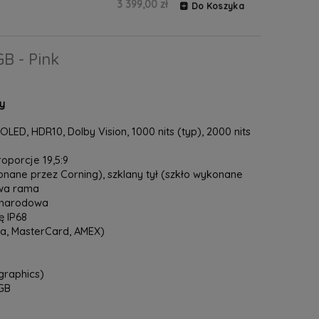
3 399,00 zł
Do Koszyka
B - Pink
y
LED, HDR10, Dolby Vision, 1000 nits (typ), 2000 nits
proporcje 19,5:9
onane przez Corning), szklany tył (szkło wykonane
owa rama
zynarodowa
 IP68
sa, MasterCard, AMEX)
graphics)
GB