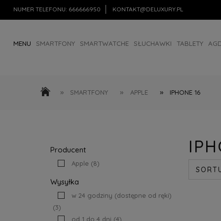
NUMER TELEFONU:
666666950
KONTAKT@DELUXURY.PL
MENU
SMARTFONY
SMARTWATCHE
SŁUCHAWKI
TABLETY
AG
AKCESORIA
OUTLET
»
»
»
SMARTFONY
APPLE
IPHONE 16
IPH
Producent
Apple
(8)
SORT
Wysyłka
w 24 godziny (dostępne od ręki)
(3)
od 1 do 4 dni
(4)