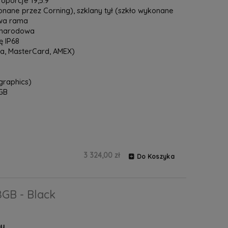
proporcje 19,5:9
onane przez Corning), szklany tył (szkło wykonane
owa rama
zynarodowa
 IP68
sa, MasterCard, AMEX)
graphics)
GB
3 324,00 zł
Do Koszyka
8GB - Black
ny