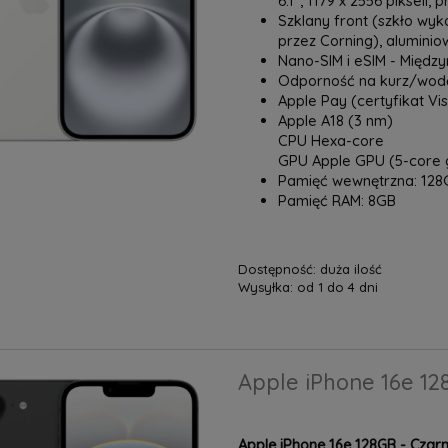
6.1", 1179 x 2556 pikseli, 
Szklany front (szkło wyk
przez Corning), alumini
Nano-SIM i eSIM - Międ
Odporność na kurz/wodę
Apple Pay (certyfikat Vi
Apple A18 (3 nm)
CPU Hexa-core
GPU Apple GPU (5-core 
Pamięć wewnętrzna: 128
Pamięć RAM: 8GB
Dostępność:
duża ilość
Wysyłka:
od 1 do 4 dni
Apple iPhone 16e 12
Apple iPhone 16e 128GB - Czar