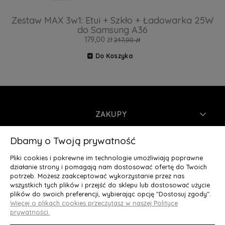
Zestaw MAX 3w1: Etui + Szkło + Ładowarka 25W
do Samsung A36
179,00 zł
247,00 zł
Do Koszyka
ZAKUPY
INFORMACJE
Dbamy o Twoją prywatność
Pliki cookies i pokrewne im technologie umożliwiają poprawne
MOJE KONTO
działanie strony i pomagają nam dostosować ofertę do Twoich
potrzeb. Możesz zaakceptować wykorzystanie przez nas
wszystkich tych plików i przejść do sklepu lub dostosować użycie
O NAS
plików do swoich preferencji, wybierając opcję "Dostosuj zgody".
Więcej o plikach cookies przeczytasz w naszej Polityce
Deluxury.pl
|| Struga 7, 90-420 Łódź, woj. łódzkie || NIP:
prywatności.
5252902064 || tel.: 666 666 950, e-mail: kontakt@deluxury.pl