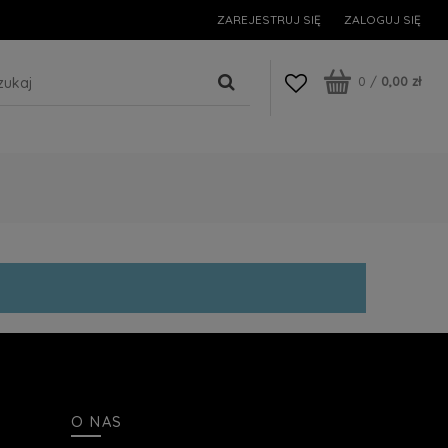
ZAREJESTRUJ SIĘ
ZALOGUJ SIĘ
0
/
0,00 zł
O NAS