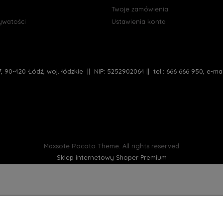
Twoje zamówienia
rywatości
Ustawienia konta
, 90-420 Łódź, woj. łódzkie || NIP: 5252902064 || tel.: 666 666 950, e-m
Maxsote
Rocoto Theme. All rights reserved
Sklep internetowy Shoper Premium