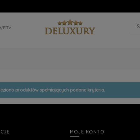
D/RTV
leziono produktów spełniających podane kryteria.
ACJE
MOJE KONTO