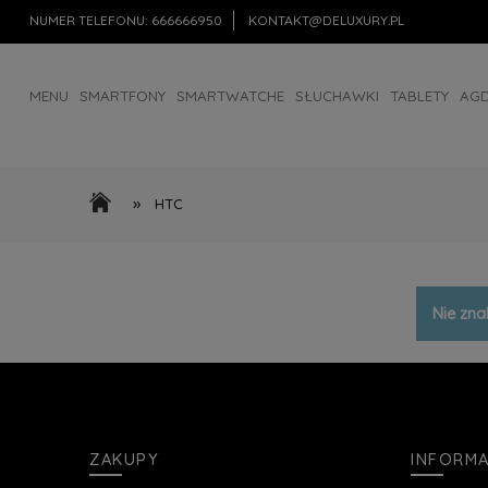
NUMER TELEFONU:
666666950
KONTAKT@DELUXURY.PL
MENU
SMARTFONY
SMARTWATCHE
SŁUCHAWKI
TABLETY
AG
AKCESORIA
OUTLET
»
HTC
Nie zna
ZAKUPY
INFORM