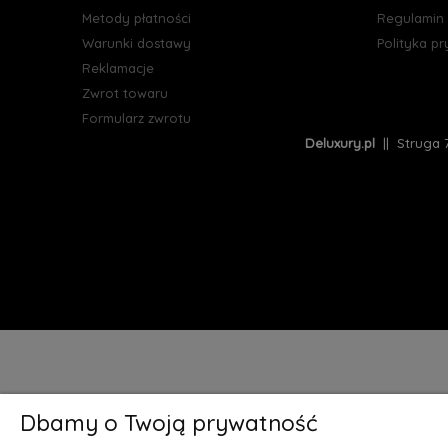
Metody płatności
Regulamin
Warunki dostawy
Polityka p
Reklamacje
Zwrot towaru
Formularz zwrotu
Deluxury.pl
|| Struga 7
Dbamy o Twoją prywatność