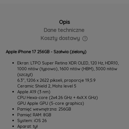
Opis
Dane techniczne
Koszty dostawy
Cena nie zawiera ewentualnych kosztów płatności
Apple iPhone 17 256GB - Szałwia (zielony)
Ekran: LTPO Super Retina XDR OLED, 120 Hz, HDR10,
1000 nitów (typowo), 1600 nitów (HBM), 3000 nitów
(szczyt)
6.3", 1206 x 2622 pikseli, proporcje 19,5:9
Ceramic Shield 2, Mohs level 5
Apple A19 (3 nm)
CPU Hexa-core (2x4.26 GHz + 4xX.X GHz)
GPU Apple GPU (5-core graphics)
Pamięć wewnętrzna: 256GB
Pamięć RAM: 8GB
System: iOS 26
Aparat: tył