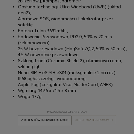
zbliżeniowy, kompas, barometr
Obsługa technologii Ultra Wideband (UWB) (układ
gen2),
Alarmowe SOS, wiadomości i Lokalizator przez
satelitę
Bateria: Li-Ion 3692mAh ,
Ładowanie:Przewodowa, PD2.0, 50% w 20 min
(reklamowana)
25 W bezprzewodowo (MagSafe/Qi2, 50% w 30 min),
4,5 W odwrotnie przewodowo
Szklany front (Ceramic Shield 2), aluminiowa rama,
szklany tył
Nano-SIM + eSIM + eSIM (maksymalnie 2 na raz)
IP68 pyłoszczelny i wodoodporny
Apple Pay (certyfikat Visa, MasterCard, AMEX)
Wymiary: 149.6 x 71.5 x 8 mm
Waga: 177g
PRZEGLĄDASZ OFERTĘ DLA:
✓ KLIENTÓW INDYWIDUALNYCH
KLIENTÓW BIZNESOWYCH