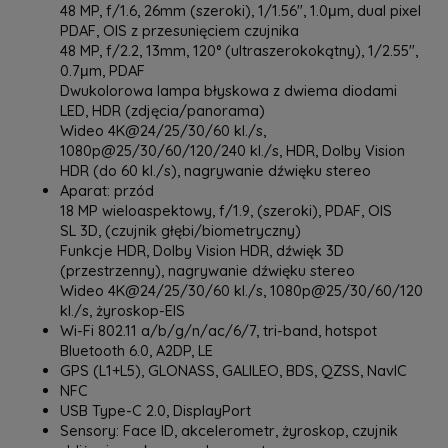
48 MP, f/1.6, 26mm (szeroki), 1/1.56", 1.0μm, dual pixel
PDAF, OIS z przesunięciem czujnika
48 MP, f/2.2, 13mm, 120° (ultraszerokokątny), 1/2.55",
0.7μm, PDAF
Dwukolorowa lampa błyskowa z dwiema diodami
LED, HDR (zdjęcia/panorama)
Wideo 4K@24/25/30/60 kl./s,
1080p@25/30/60/120/240 kl./s, HDR, Dolby Vision
HDR (do 60 kl./s), nagrywanie dźwięku stereo
Aparat: przód
18 MP wieloaspektowy, f/1.9, (szeroki), PDAF, OIS
SL 3D, (czujnik głębi/biometryczny)
Funkcje HDR, Dolby Vision HDR, dźwięk 3D
(przestrzenny), nagrywanie dźwięku stereo
Wideo 4K@24/25/30/60 kl./s, 1080p@25/30/60/120
kl./s, żyroskop-EIS
Wi-Fi 802.11 a/b/g/n/ac/6/7, tri-band, hotspot
Bluetooth 6.0, A2DP, LE
GPS (L1+L5), GLONASS, GALILEO, BDS, QZSS, NavIC
NFC
USB Type-C 2.0, DisplayPort
Sensory: Face ID, akcelerometr, żyroskop, czujnik