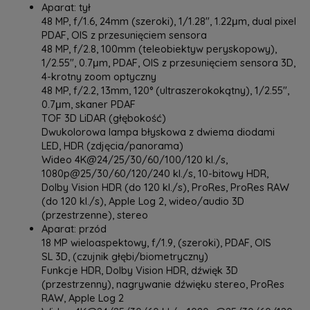
Aparat: tył
48 MP, f/1.6, 24mm (szeroki), 1/1.28", 1.22μm, dual pixel
PDAF, OIS z przesunięciem sensora
48 MP, f/2.8, 100mm (teleobiektyw peryskopowy),
1/2.55", 0.7μm, PDAF, OIS z przesunięciem sensora 3D,
4-krotny zoom optyczny
48 MP, f/2.2, 13mm, 120° (ultraszerokokątny), 1/2.55",
0.7μm, skaner PDAF
TOF 3D LiDAR (głębokość)
Dwukolorowa lampa błyskowa z dwiema diodami
LED, HDR (zdjęcia/panorama)
Wideo 4K@24/25/30/60/100/120 kl./s,
1080p@25/30/60/120/240 kl./s, 10-bitowy HDR,
Dolby Vision HDR (do 120 kl./s), ProRes, ProRes RAW
(do 120 kl./s), Apple Log 2, wideo/audio 3D
(przestrzenne), stereo
Aparat: przód
18 MP wieloaspektowy, f/1.9, (szeroki), PDAF, OIS
SL 3D, (czujnik głębi/biometryczny)
Funkcje HDR, Dolby Vision HDR, dźwięk 3D
(przestrzenny), nagrywanie dźwięku stereo, ProRes
RAW, Apple Log 2