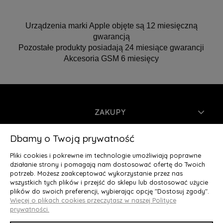
Urządzenia marki Apple objęte są 12 miesięczną
gwarancją
Pozostałe produkty posiadają 24 miesiące gwarancji
Akcesoria GSM 6 miesięcy
ZAKUPY
INFORMACJE
Dbamy o Twoją prywatność
Pliki cookies i pokrewne im technologie umożliwiają poprawne
MOJE KONTO
działanie strony i pomagają nam dostosować ofertę do Twoich
potrzeb. Możesz zaakceptować wykorzystanie przez nas
wszystkich tych plików i przejść do sklepu lub dostosować użycie
O NAS
plików do swoich preferencji, wybierając opcję "Dostosuj zgody".
Więcej o plikach cookies przeczytasz w naszej Polityce
Deluxury.pl
|| Struga 7, 90-420 Łódź, woj. łódzkie || NIP:
prywatności.
5252902064 || tel.: 666 666 950, e-mail: kontakt@deluxury.pl