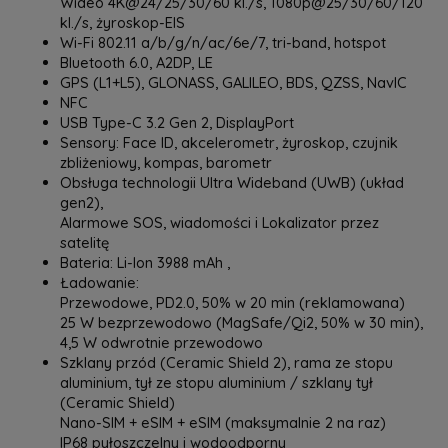
Wideo 4K@24/25/30/60 kl./s, 1080p@25/30/60/120
kl./s, żyroskop-EIS
Wi-Fi 802.11 a/b/g/n/ac/6e/7, tri-band, hotspot
Bluetooth 6.0, A2DP, LE
GPS (L1+L5), GLONASS, GALILEO, BDS, QZSS, NavIC
NFC
USB Type-C 3.2 Gen 2, DisplayPort
Sensory: Face ID, akcelerometr, żyroskop, czujnik
zbliżeniowy, kompas, barometr
Obsługa technologii Ultra Wideband (UWB) (układ
gen2),
Alarmowe SOS, wiadomości i Lokalizator przez
satelitę
Bateria: Li-Ion 3988 mAh ,
Ładowanie:
Przewodowe, PD2.0, 50% w 20 min (reklamowana)
25 W bezprzewodowo (MagSafe/Qi2, 50% w 30 min),
4,5 W odwrotnie przewodowo
Szklany przód (Ceramic Shield 2), rama ze stopu
aluminium, tył ze stopu aluminium / szklany tył
(Ceramic Shield)
Nano-SIM + eSIM + eSIM (maksymalnie 2 na raz)
IP68 pyłoszczelny i wodoodporny