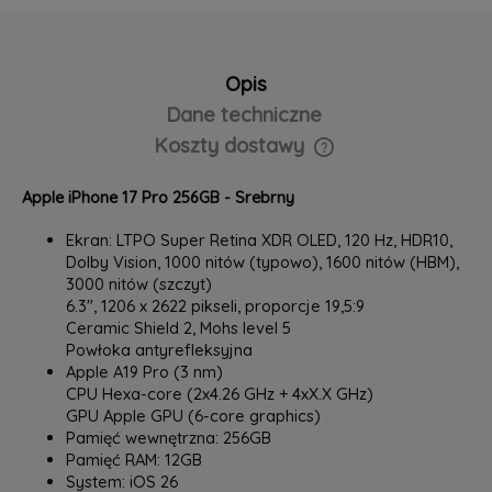
Opis
Dane techniczne
Koszty dostawy
Cena nie zawiera ewentualnych kosztów płatności
Apple iPhone 17 Pro 256GB - Srebrny
Ekran: LTPO Super Retina XDR OLED, 120 Hz, HDR10,
Dolby Vision, 1000 nitów (typowo), 1600 nitów (HBM),
3000 nitów (szczyt)
6.3", 1206 x 2622 pikseli, proporcje 19,5:9
Ceramic Shield 2, Mohs level 5
Powłoka antyrefleksyjna
Apple A19 Pro (3 nm)
CPU Hexa-core (2x4.26 GHz + 4xX.X GHz)
GPU Apple GPU (6-core graphics)
Pamięć wewnętrzna: 256GB
Pamięć RAM: 12GB
System: iOS 26