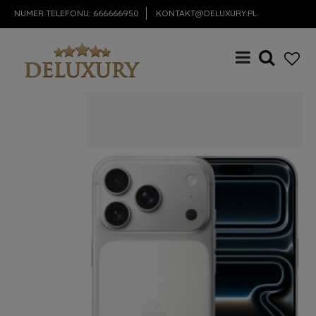
NUMER TELEFONU:
666666950
KONTAKT@DELUXURY.PL