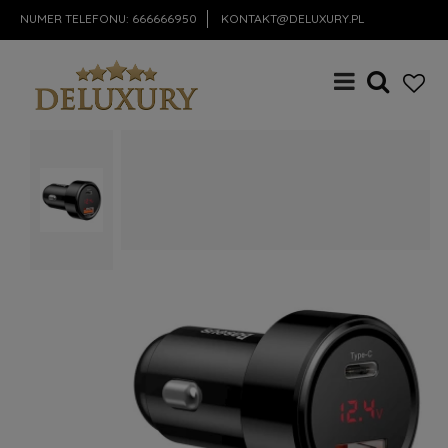
NUMER TELEFONU:
666666950
KONTAKT@DELUXURY.PL