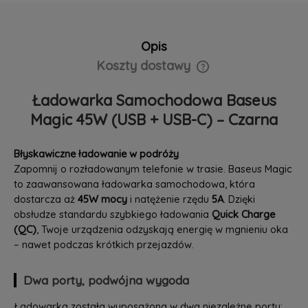
Opis
Koszty dostawy
Cena nie zawiera ewentualnych kosztów płatności
Ładowarka Samochodowa Baseus
Magic 45W (USB + USB-C) – Czarna
Błyskawiczne ładowanie w podróży
Zapomnij o rozładowanym telefonie w trasie. Baseus Magic
to zaawansowana ładowarka samochodowa, która
dostarcza aż
45W mocy
i natężenie rzędu
5A
. Dzięki
obsłudze standardu szybkiego ładowania
Quick Charge
(QC)
, Twoje urządzenia odzyskają energię w mgnieniu oka
– nawet podczas krótkich przejazdów.
Dwa porty, podwójna wygoda
Ładowarka została wyposażona w dwa niezależne porty: