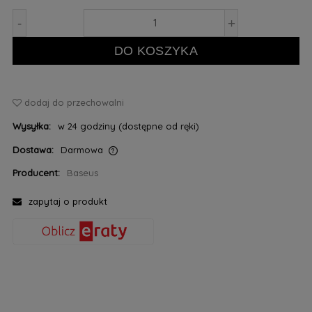
-
+
DO KOSZYKA
dodaj do przechowalni
Wysyłka:
w 24 godziny (dostępne od ręki)
Dostawa:
Darmowa
Cena nie zawiera ewentualnych kosztów płatności
Producent:
Baseus
zapytaj o produkt