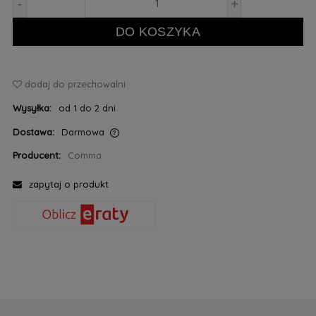
-
+
DO KOSZYKA
dodaj do przechowalni
Wysyłka:
od 1 do 2 dni
Dostawa:
Darmowa
Cena nie zawiera ewentualnych kosztów płatności
Producent:
Comma
zapytaj o produkt