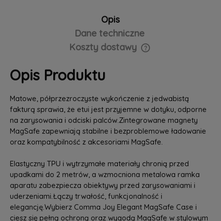
Opis
Dane techniczne
Koszty dostawy
Cena nie zawiera ewentualnych kosztów płatności
Opis Produktu
Matowe, półprzezroczyste wykończenie z jedwabistą
fakturą sprawia, że etui jest przyjemne w dotyku, odporne
na zarysowania i odciski palców.Zintegrowane magnety
MagSafe zapewniają stabilne i bezproblemowe ładowanie
oraz kompatybilność z akcesoriami MagSafe.
Elastyczny TPU i wytrzymałe materiały chronią przed
upadkami do 2 metrów, a wzmocniona metalowa ramka
aparatu zabezpiecza obiektywy przed zarysowaniami i
uderzeniami.Łączy trwałość, funkcjonalność i
elegancję.Wybierz Comma Joy Elegant MagSafe Case i
ciesz się pełną ochroną oraz wygodą MagSafe w stylowym