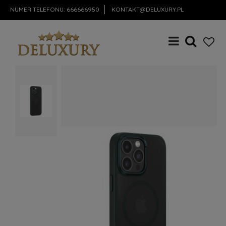
NUMER TELEFONU:
666666950
KONTAKT@DELUXURY.PL