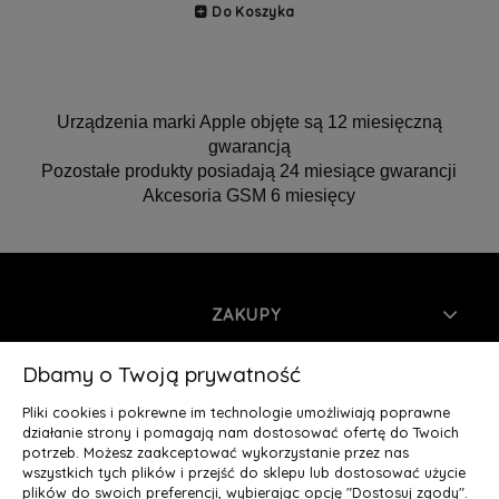
Do Koszyka
Urządzenia marki Apple objęte są 12 miesięczną
gwarancją
Pozostałe produkty posiadają 24 miesiące gwarancji
Akcesoria GSM 6 miesięcy
ZAKUPY
INFORMACJE
Dbamy o Twoją prywatność
Pliki cookies i pokrewne im technologie umożliwiają poprawne
MOJE KONTO
działanie strony i pomagają nam dostosować ofertę do Twoich
potrzeb. Możesz zaakceptować wykorzystanie przez nas
wszystkich tych plików i przejść do sklepu lub dostosować użycie
O NAS
plików do swoich preferencji, wybierając opcję "Dostosuj zgody".