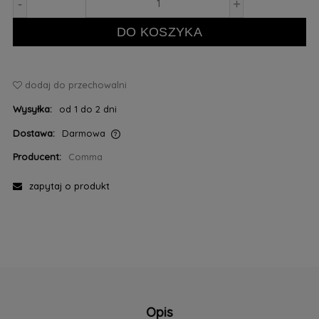
-
+
DO KOSZYKA
dodaj do przechowalni
Wysyłka:
od 1 do 2 dni
Dostawa:
Darmowa
Cena nie zawiera ewentualnych kosztów płatności
Producent:
Comma
zapytaj o produkt
Opis