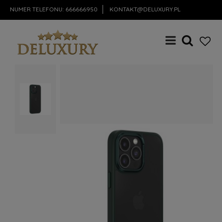
NUMER TELEFONU:
666666950
KONTAKT@DELUXURY.PL