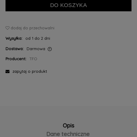
DO KOSZYKA
dodaj do przechowalni
Wysyłka:
od 1 do 2 dni
Dostawa:
Darmowa
Cena nie zawiera ewentualnych kosztów płatności
Producent:
TFO
zapytaj o produkt
Opis
Dane techniczne