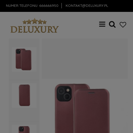
NUMER TELEFONU:
666666950
KONTAKT@DELUXURY.PL