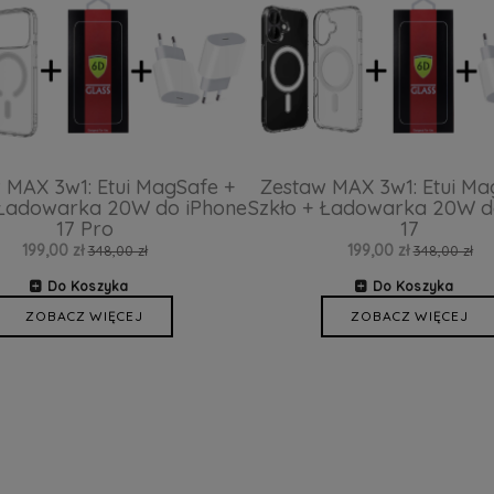
 MAX 3w1: Etui MagSafe +
Zestaw MAX 3w1: Etui Ma
 Ładowarka 20W do iPhone
Szkło + Ładowarka 20W d
17 Pro
17
199,00 zł
199,00 zł
348,00 zł
348,00 zł
Do Koszyka
Do Koszyka
ZOBACZ WIĘCEJ
ZOBACZ WIĘCEJ