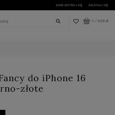
ZAREJESTRUJ SIĘ
ZALOGUJ SIĘ
0
/
0,00 zł
Fancy do iPhone 16
arno-złote