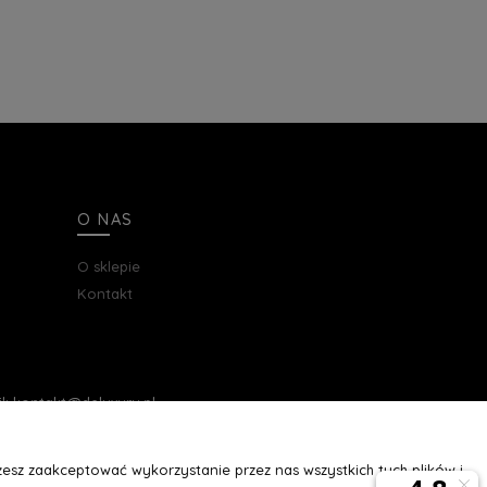
O NAS
O sklepie
Kontakt
ail: kontakt@deluxury.pl
esz zaakceptować wykorzystanie przez nas wszystkich tych plików i