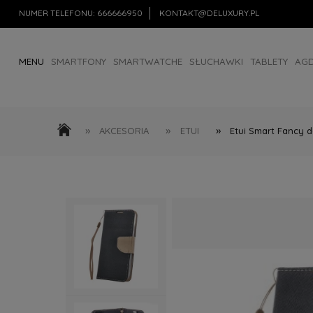
NUMER TELEFONU:
666666950
KONTAKT@DELUXURY.PL
MENU
SMARTFONY
SMARTWATCHE
SŁUCHAWKI
TABLETY
AG
AKCESORIA
OUTLET
»
»
»
AKCESORIA
ETUI
Etui Smart Fancy d