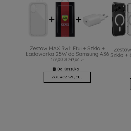
Zestaw MAX 3w1: Etui + Szkło +
Zestaw
Ładowarka 25W do Samsung A36
Szkło +
179,00 zł
247,00 zł
Do Koszyka
ZOBACZ WIĘCEJ