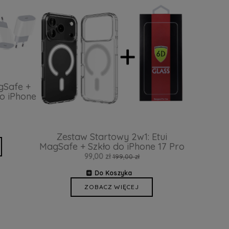
gSafe +
o iPhone
Zestaw Startowy 2w1: Etui
MagSafe + Szkło do iPhone 17 Pro
99,00 zł
199,00 zł
Do Koszyka
ZOBACZ WIĘCEJ