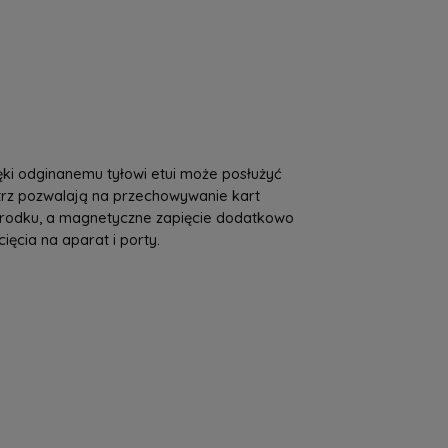
a nie zawiera ewentualnych kosztów
tności
ęki odginanemu tyłowi etui może posłużyć
trz pozwalają na przechowywanie kart
 środku, a magnetyczne zapięcie dodatkowo
ęcia na aparat i porty.