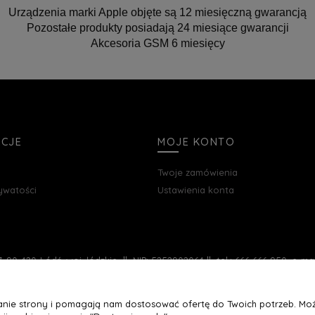
Urządzenia marki Apple objęte są 12 miesięczną gwarancją
Pozostałe produkty posiadają 24 miesiące gwarancji
Akcesoria GSM 6 miesięcy
ACJE
MOJE KONTO
Twoje zamówienia
rywatości
Ustawienia konta
, 90-420 Łódź, woj. łódzkie || NIP: 5252902064 || tel.: 666 666 950, e-m
łanie strony i pomagają nam dostosować ofertę do Twoich potrzeb. Moż