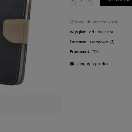
-
+
DO KOSZYKA
dodaj do przechowalni
Wysyłka:
od 1 do 2 dni
Dostawa:
Darmowa
Producent:
TFO
Cena nie zawiera ewentualnych kosztów
płatności
zapytaj o produkt