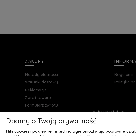
ZAKUPY
INFORM
Metody płatności
Regulamin
Warunki dostawy
Polityka p
Reklamacje
Zwrot towaru
Formularz zwrotu
Deluxury.pl
|| Struga 7
Dbamy o Twoją prywatność
Pliki cookies i pokrewne im technologie umożliwiają poprawne dzia