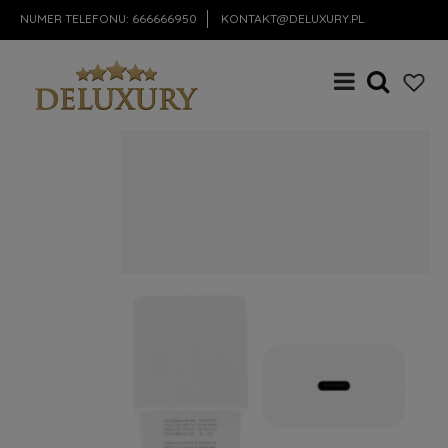
NUMER TELEFONU:
666666950
KONTAKT@DELUXURY.PL