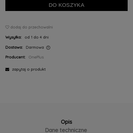
DO KOSZYKA
dodaj do przechowalni
Wysyłka:
od 1 do 4 dni
Dostawa:
Darmowa
Cena nie zawiera ewentualnych kosztów płatności
Producent:
OnePlus
zapytaj o produkt
Opis
Dane techniczne