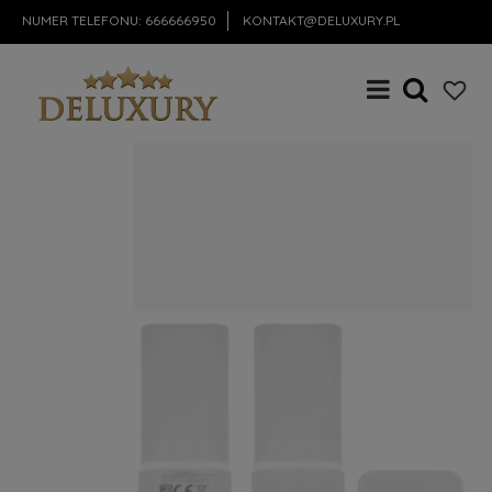
NUMER TELEFONU:
666666950
KONTAKT@DELUXURY.PL