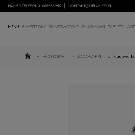
NUMER TELEFONU:
666666950
KONTAKT@DELUXURY.PL
MENU
SMARTFONY
SMARTWATCHE
SŁUCHAWKI
TABLETY
AG
AKCESORIA
OUTLET
»
»
»
AKCESORIA
ŁADOWARKI
Ładowarka