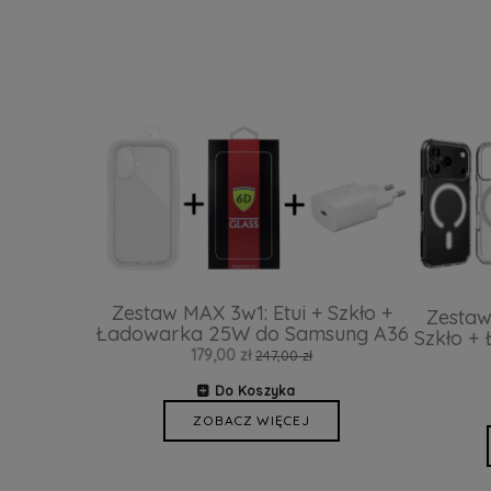
Zestaw MAX 3w1: Etui + Szkło +
Zestaw
Ładowarka 25W do Samsung A36
Szkło +
179,00 zł
247,00 zł
Do Koszyka
ZOBACZ WIĘCEJ