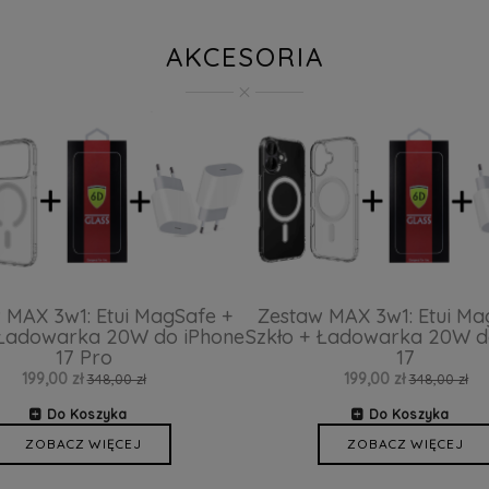
AKCESORIA
 MAX 3w1: Etui MagSafe +
Zestaw MAX 3w1: Etui Ma
 Ładowarka 20W do iPhone
Szkło + Ładowarka 20W d
17 Pro
17
199,00 zł
199,00 zł
348,00 zł
348,00 zł
Do Koszyka
Do Koszyka
ZOBACZ WIĘCEJ
ZOBACZ WIĘCEJ