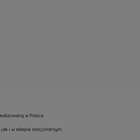
a nie zawiera ewentualnych kosztów
tności
ealizowaną w Polsce.
jak i w sklepie stacjonarnym.