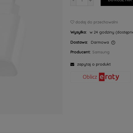
-
+
DO KOSZYKA
dodaj do przechowalni
Wysyłka:
w 24 godziny (dostępne
Dostawa:
Darmowa
Producent:
Samsung
Cena nie zawiera ewentualnych kosztów
płatności
zapytaj o produkt