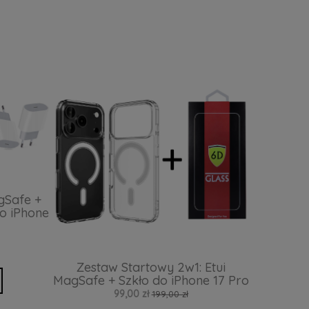
gSafe +
o iPhone
Zestaw Startowy 2w1: Etui
MagSafe + Szkło do iPhone 17 Pro
99,00 zł
199,00 zł