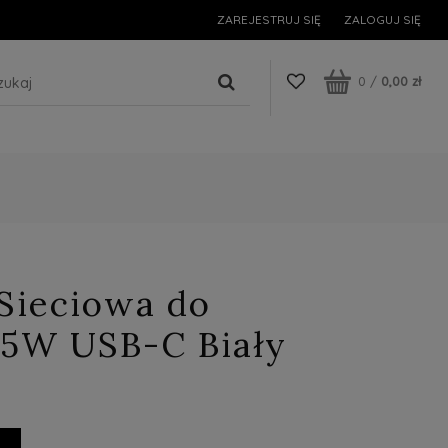
ZAREJESTRUJ SIĘ
ZALOGUJ SIĘ
0
/
0,00 zł
Sieciowa do
5W USB-C Biały