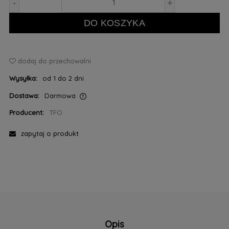
-
+
DO KOSZYKA
dodaj do przechowalni
Wysyłka:
od 1 do 2 dni
Dostawa:
Darmowa
Cena nie zawiera ewentualnych kosztów płatności
Producent:
TFO
zapytaj o produkt
Opis