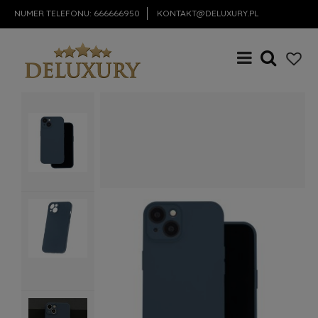
NUMER TELEFONU:
666666950
KONTAKT@DELUXURY.PL