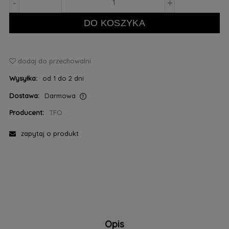
-
+
DO KOSZYKA
dodaj do przechowalni
Wysyłka:
od 1 do 2 dni
Dostawa:
Darmowa
Cena nie zawiera ewentualnych kosztów płatności
Producent:
TFO
zapytaj o produkt
Opis