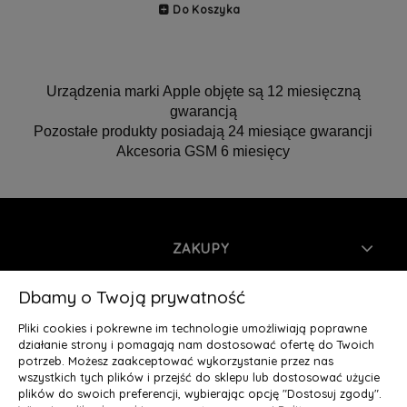
Do Koszyka
Urządzenia marki Apple objęte są 12 miesięczną
gwarancją
Pozostałe produkty posiadają 24 miesiące gwarancji
Akcesoria GSM 6 miesięcy
ZAKUPY
INFORMACJE
Dbamy o Twoją prywatność
Pliki cookies i pokrewne im technologie umożliwiają poprawne
MOJE KONTO
działanie strony i pomagają nam dostosować ofertę do Twoich
potrzeb. Możesz zaakceptować wykorzystanie przez nas
wszystkich tych plików i przejść do sklepu lub dostosować użycie
O NAS
plików do swoich preferencji, wybierając opcję "Dostosuj zgody".