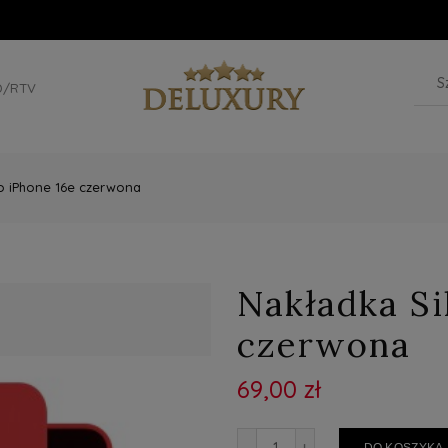
D/RTV
do iPhone 16e czerwona
Nakładka Si
czerwona
69,00 zł