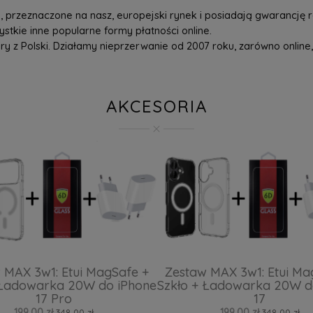
przeznaczone na nasz, europejski rynek i posiadają gwarancję r
tkie inne popularne formy płatności online.
z Polski. Działamy nieprzerwanie od 2007 roku, zarówno online, 
AKCESORIA
 MAX 3w1: Etui MagSafe +
Zestaw MAX 3w1: Etui Ma
 Ładowarka 20W do iPhone
Szkło + Ładowarka 20W d
17 Pro
17
199,00 zł
199,00 zł
348,00 zł
348,00 zł