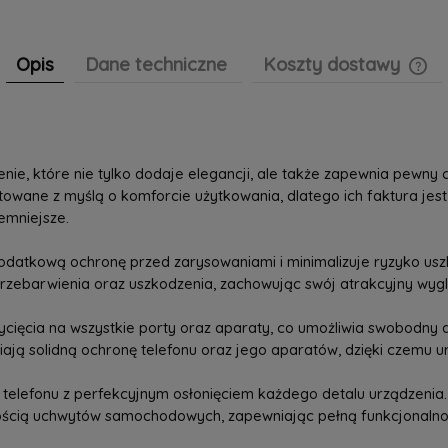
Opis
Dane techniczne
Koszty dostawy
Cen
pła
nie, które nie tylko dodaje elegancji, ale także zapewnia pewny
ektowane z myślą o komforcie użytkowania, dlatego ich faktura jes
jemniejsze.
dodatkową ochronę przed zarysowaniami i minimalizuje ryzyko usz
rzebarwienia oraz uszkodzenia, zachowując swój atrakcyjny wyglą
ięcia na wszystkie porty oraz aparaty, co umożliwia swobodny do
ają solidną ochronę telefonu oraz jego aparatów, dzięki czemu u
elefonu z perfekcyjnym osłonięciem każdego detalu urządzenia. 
zością uchwytów samochodowych, zapewniając pełną funkcjonalno