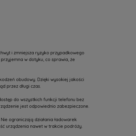
a nie zawiera ewentualnych kosztów
tności
 chwyt i zmniejsza ryzyko przypadkowego
t przyjemna w dotyku, co sprawia, że
kodzeń obudowy. Dzięki wysokiej jakości
d przez długi czas.
stęp do wszystkich funkcji telefonu bez
rządzenie jest odpowiednio zabezpieczone.
Nie ograniczają działania ładowarek
ść urządzenia nawet w trakcie podróży.