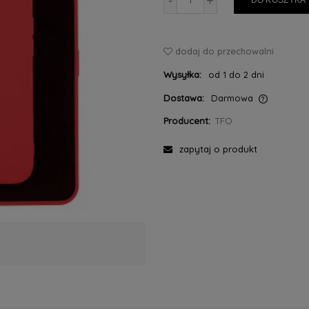
-
+
DO KOSZYKA
dodaj do przechowalni
Wysyłka:
od 1 do 2 dni
Dostawa:
Darmowa
Producent:
TFO
Cena nie zawiera ewentualnych kosztów
płatności
zapytaj o produkt