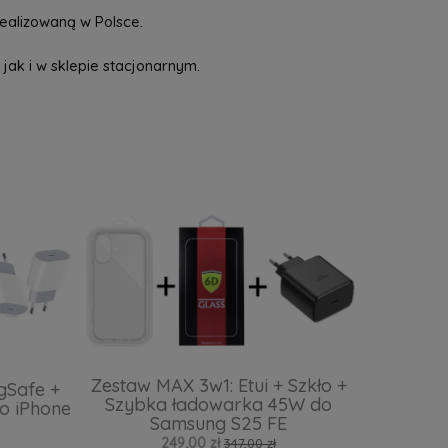
ealizowaną w Polsce.
jak i w sklepie stacjonarnym.
Zestaw MAX 3w1: Etui + Szkło +
gSafe +
Szybka ładowarka 45W do
o iPhone
Samsung S25 FE
249,00 zł
347,00 zł