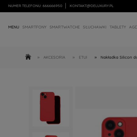
NUMER TELEFONU:
666666950
KONTAKT@DELUXURY.PL
MENU
SMARTFONY
SMARTWATCHE
SŁUCHAWKI
TABLETY
AG
AKCESORIA
OUTLET
»
»
»
AKCESORIA
ETUI
Nakładka Silicon 