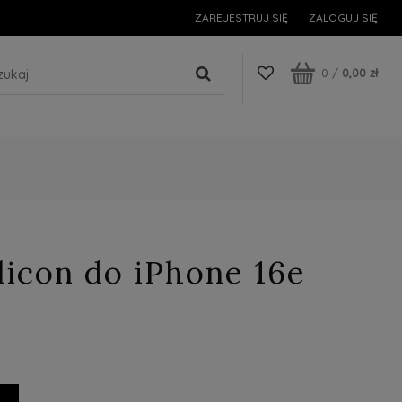
ZAREJESTRUJ SIĘ
ZALOGUJ SIĘ
0
/
0,00 zł
licon do iPhone 16e