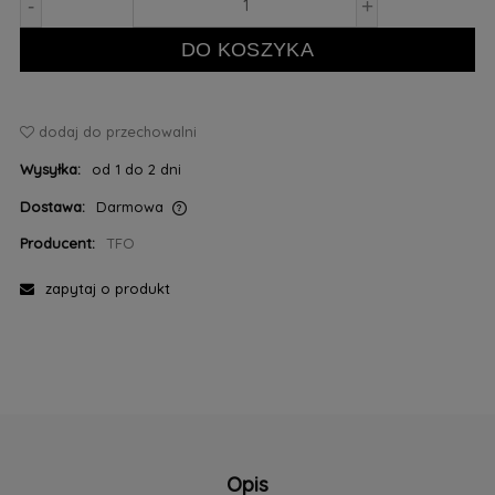
-
+
DO KOSZYKA
dodaj do przechowalni
Wysyłka:
od 1 do 2 dni
Dostawa:
Darmowa
Cena nie zawiera ewentualnych kosztów płatności
Producent:
TFO
zapytaj o produkt
Opis