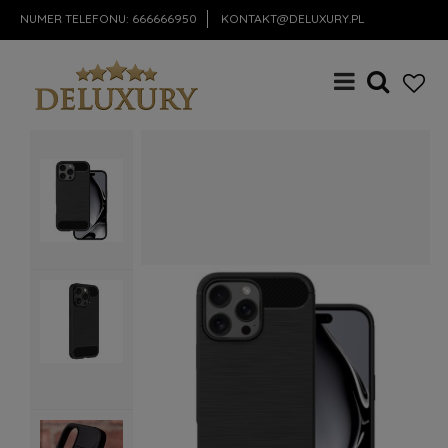
NUMER TELEFONU:
666666950
KONTAKT@DELUXURY.PL