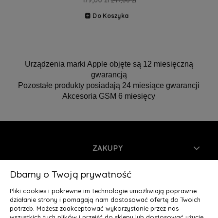
179,00 zł
247,00 zł
Do Koszyka
Urządzenia marki Apple objęte są 12 miesięczną
gwarancją
Pozostałe produkty posiadają 24 miesiące gwarancji
Akcesoria GSM 6 miesięcy
ZAKUPY
INFORMACJE
Dbamy o Twoją prywatność
Pliki cookies i pokrewne im technologie umożliwiają poprawne
MOJE KONTO
działanie strony i pomagają nam dostosować ofertę do Twoich
potrzeb. Możesz zaakceptować wykorzystanie przez nas
wszystkich tych plików i przejść do sklepu lub dostosować użycie