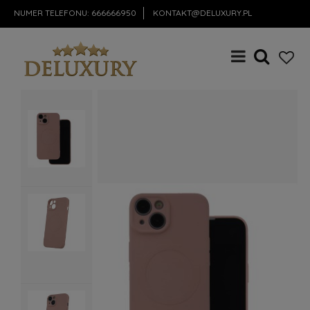
NUMER TELEFONU:
666666950
KONTAKT@DELUXURY.PL