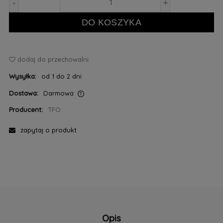
-
+
DO KOSZYKA
dodaj do przechowalni
Wysyłka:
od 1 do 2 dni
Dostawa:
Darmowa
Cena nie zawiera ewentualnych kosztów płatności
Producent:
TFO
zapytaj o produkt
Opis