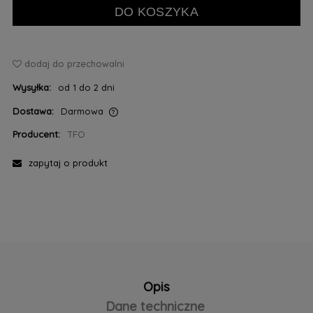
DO KOSZYKA
dodaj do przechowalni
Wysyłka:
od 1 do 2 dni
Dostawa:
Darmowa
Cena nie zawiera ewentualnych kosztów płatności
Producent:
TFO
zapytaj o produkt
Opis
Dane techniczne