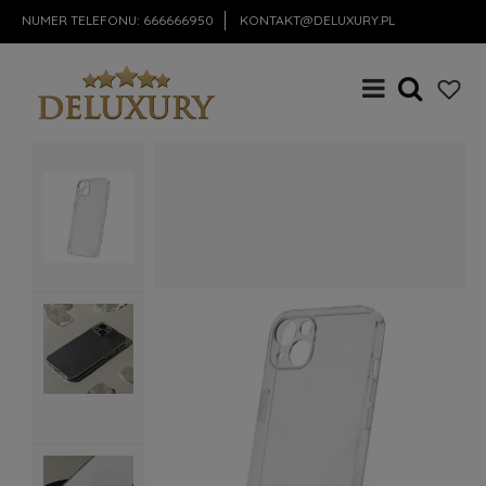
NUMER TELEFONU:
666666950
KONTAKT@DELUXURY.PL