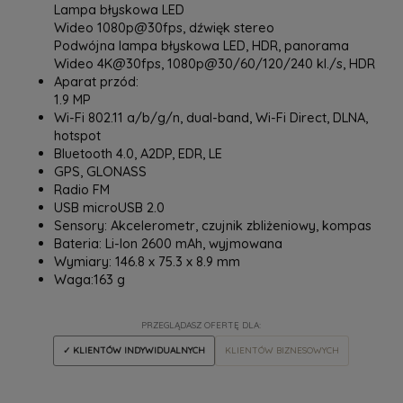
Lampa błyskowa LED
Wideo 1080p@30fps, dźwięk stereo
Podwójna lampa błyskowa LED, HDR, panorama
Wideo 4K@30fps, 1080p@30/60/120/240 kl./s, HDR
Aparat przód:
1.9 MP
Wi-Fi 802.11 a/b/g/n, dual-band, Wi-Fi Direct, DLNA,
hotspot
Bluetooth 4.0, A2DP, EDR, LE
GPS, GLONASS
Radio FM
USB microUSB 2.0
Sensory: ‎Akcelerometr, czujnik zbliżeniowy, kompas
Bateria: Li-Ion 2600 mAh, wyjmowana
Wymiary: 146.8 x 75.3 x 8.9 mm
Waga:163 g
PRZEGLĄDASZ OFERTĘ DLA:
✓ KLIENTÓW INDYWIDUALNYCH
KLIENTÓW BIZNESOWYCH