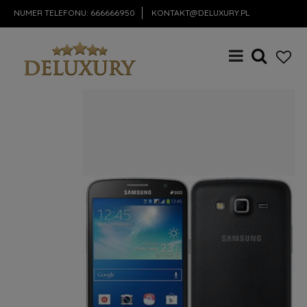
NUMER TELEFONU:
666666950
KONTAKT@DELUXURY.PL