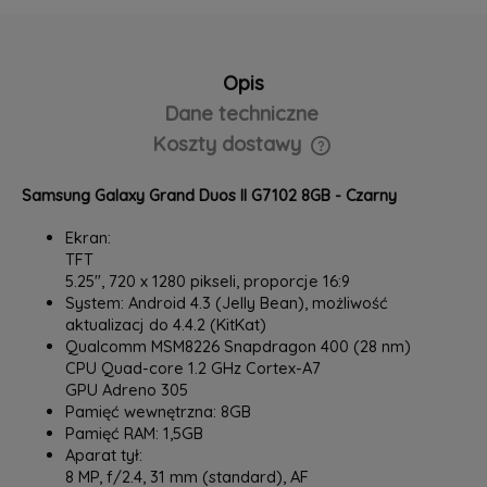
Opis
Dane techniczne
Koszty dostawy
Cena nie zawiera ewentualnych kosztów płatności
Samsung Galaxy Grand Duos II G7102 8GB - Czarny
Ekran:
TFT
5.25", ‎720 x 1280 pikseli, proporcje 16:9‎
System: Android 4.3 (Jelly Bean), możliwość
aktualizacj do 4.4.2 (KitKat)
Qualcomm MSM8226 Snapdragon 400 (28 nm)
CPU Quad-core 1.2 GHz Cortex-A7
GPU Adreno 305
Pamięć wewnętrzna: 8GB
Pamięć RAM: 1,5GB
Aparat tył:
8 MP, f/2.4, 31 mm (standard), AF