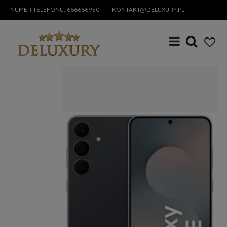
NUMER TELEFONU:
666666950
KONTAKT@DELUXURY.PL