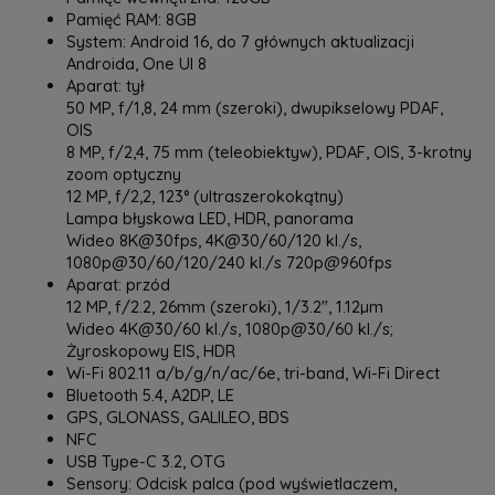
Pamięć RAM: 8GB
System: Android 16, do 7 głównych aktualizacji
Androida, One UI 8
Aparat: tył
50 MP, f/1,8, 24 mm (szeroki), dwupikselowy PDAF,
OIS
8 MP, f/2,4, 75 mm (teleobiektyw), PDAF, OIS, 3-krotny
zoom optyczny
12 MP, f/2,2, 123° (ultraszerokokątny)
Lampa błyskowa LED, HDR, panorama
Wideo 8K@30fps, 4K@30/60/120 kl./s,
1080p@30/60/120/240 kl./s 720p@960fps
Aparat: przód
12 MP, f/2.2, 26mm (szeroki), 1/3.2", 1.12µm
Wideo 4K@30/60 kl./s, 1080p@30/60 kl./s;
Żyroskopowy EIS, HDR
Wi-Fi 802.11 a/b/g/n/ac/6e, tri-band, Wi-Fi Direct
Bluetooth 5.4, A2DP, LE
GPS, GLONASS, GALILEO, BDS
NFC
USB Type-C 3.2, OTG
Sensory: Odcisk palca (pod wyświetlaczem,