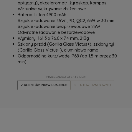
optyczny), akcelerometr, żyroskop, kompas,
Wirtualne wykrywanie zbliżeniowe
Bateria: Li-Ion 4900 mAh
Szybkie ładowanie 45W , PD, QC2, 65% w 30 min
Szybkie ładowanie bezprzewodowe 25W
Odwrotne ładowanie bezprzewodowe
Wymiary: 161.3 x 76.6 x 7.4 mm, 213g
Szklany przód (Gorilla Glass Victus+), szklany tył
(Gorilla Glass Victus+), aluminiowa rama
Odporność na kurz/wodę IP68 (do 1,5 m przez 30
min)
PRZEGLĄDASZ OFERTĘ DLA:
✓ KLIENTÓW INDYWIDUALNYCH
KLIENTÓW BIZNESOWYCH