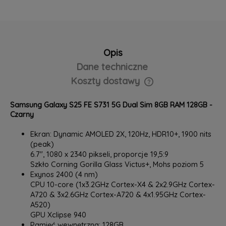
Opis
Dane techniczne
Koszty dostawy
Cena nie zawiera ewentualnych kosztów płatności
Samsung Galaxy S25 FE S731 5G Dual Sim 8GB RAM 128GB -
Czarny
Ekran: Dynamic AMOLED 2X, 120Hz, HDR10+, 1900 nits
(peak)
6.7", 1080 x 2340 pikseli, proporcje 19,5:9
Szkło Corning Gorilla Glass Victus+, Mohs poziom 5
Exynos 2400 (4 nm)
CPU 10-core (1x3.2GHz Cortex-X4 & 2x2.9GHz Cortex-
A720 & 3x2.6GHz Cortex-A720 & 4x1.95GHz Cortex-
A520)
GPU Xclipse 940
Pamięć wewnętrzna: 128GB